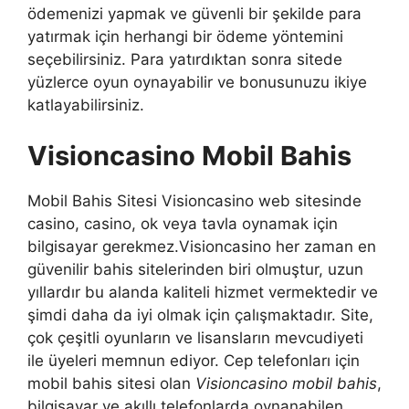
ödemenizi yapmak ve güvenli bir şekilde para
yatırmak için herhangi bir ödeme yöntemini
seçebilirsiniz. Para yatırdıktan sonra sitede
yüzlerce oyun oynayabilir ve bonusunuzu ikiye
katlayabilirsiniz.
Visioncasino Mobil Bahis
Mobil Bahis Sitesi Visioncasino web sitesinde
casino, casino, ok veya tavla oynamak için
bilgisayar gerekmez.Visioncasino her zaman en
güvenilir bahis sitelerinden biri olmuştur, uzun
yıllardır bu alanda kaliteli hizmet vermektedir ve
şimdi daha da iyi olmak için çalışmaktadır. Site,
çok çeşitli oyunların ve lisansların mevcudiyeti
ile üyeleri memnun ediyor. Cep telefonları için
mobil bahis sitesi olan
Visioncasino mobil bahis
,
bilgisayar ve akıllı telefonlarda oynanabilen