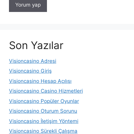
Son Yazılar
Visioncasino Adresi
Visioncasino Giriş
Visioncasino Hesap Açılışı
Visioncasino Casino Hizmetleri
Visioncasino Popüler Oyunlar
Visioncasino Oturum Sorunu
Visioncasino İletişim Yöntemi
Visioncasino Sürekli Çalışma