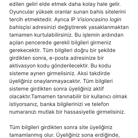
edilen geliri elde etmek daha kolay hale gelir.
Oyuncular yüksek oranlar sunan bahis sitelerini
tercih etmektedir. Ayrıca IP
Visioncasino login
bahisçisi
adresinizi değiştirerek yasaklanmaktan
tamamen kurtulabilirsiniz. Bu işlemin ardından
açılan pencerede gerekli bilgileri girmeniz
gerekecektir. Tüm bilgileri doğru bir şekilde
girdikten sonra, e-posta adresinize bir
aktivasyon kodu gönderilecektir. Bu kodu
sisteme aynen girmelisiniz. Aksi takdirde
üyeliğiniz onaylanmayacaktır. Tüm bilgileri
sisteme girdikten sonra üyeliğiniz aktif
olacaktır.Tamamen tanınabilir bir kullanıcı olmak
istiyorsanız, banka bilgilerinizi ve telefon
numaranızı mutlak bir hassasiyetle girmelisiniz.
Tüm bilgileri girdikten sonra site üyeliğiniz
tamamlanmış olur. Üyeliğiniz sona erdiğinde,