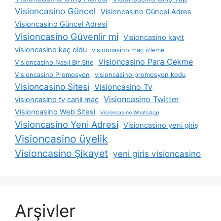
Visioncasino Güncel
Visioncasino Güncel Adres
Visioncasino Güncel Adresi
Visioncasino Güvenlir mi
Visioncasino kayıt
visioncasino kaç oldu
visioncasino maç izleme
Visioncasino Para Çekme
Visioncasino Nasıl Bir Site
Visioncasino Promosyon
visioncasino promosyon kodu
Visioncasino Sitesi
Visioncasino Tv
Visioncasino Twitter
visioncasino tv canli maç
Visioncasino Web Sitesi
Visioncasino WhatsApp
Visioncasino Yeni Adresi
Visioncasino yeni giriş
Visioncasino üyelik
Visioncasino Şikayet
yeni giris visioncasino
Arşivler