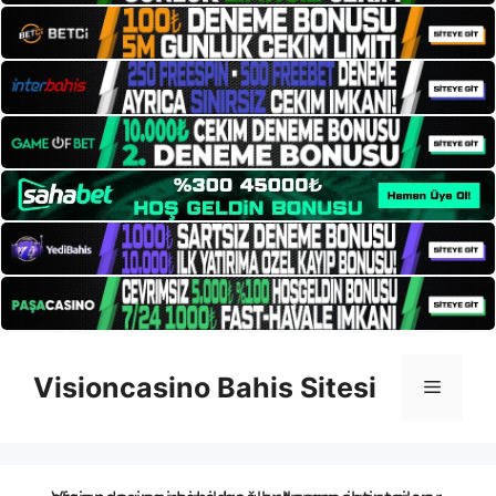
İçeriğe
atla
Visioncasino Bahis Sitesi
Menü