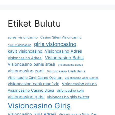
Etiket Bulutu
adresi visioncasino
Casino Sitesi Visioncasino
giris visioncasino
girisi visioncasino
kayit visioncasino
Visioncasino Adres
Visioncasino Bahis
Visioncasino Adresi
Visioncasino bahis sitesi
Visioncasino Bonus
visioncasino canli
Visioncasino Canlı Bahis
Visioncasino Canlı Casino Oyunları
Visioncasino Canlı Destek
visioncasino canlı maç i̇zle
Visioncasino casino
Visioncasino Casino Sitesi
visioncasino com
visioncasino girisi
visioncasino giris twitter
Visioncasino Giriş
Visioncasino Giriş Adresi
Visioncasino Giriş Yap