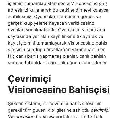
işlemini tamamladıktan sonra Visioncasino giriş
adresinizi kullanarak bu yetkilendirmeyi kolayca
alabilirsiniz. Oyunculara tamamen gerçek ve
gerçek krupiyelerle heyecan verici casino
oyunları sunulmaktadır. Oyuncular, sitenin ana
sayfasında yer alan kayıt linkine tıklayarak ve
kayıt işlemini tamamlayarak Visioncasino bahis
sitesinin sunduğu fırsatlardan yararlanabilirler.
Hiç canlı bahis yapmamış olanlar, canlı bahisin
sadece futboldan ibaret olduğunu zannederler.
Çevrimiçi
Visioncasino Bahisçisi
Şirketin sistemi, bir çevrimiçi bahis sitesi için
gerekli tüm güvenlik bilgilerine sahiptir.
çevrimiçi
Visioncasino bahisçisi
portalı sayesinde Türk