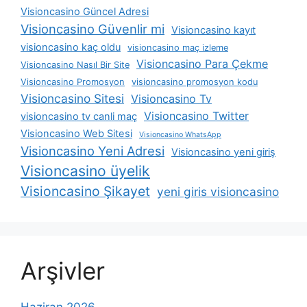
Visioncasino Güncel Adresi
Visioncasino Güvenlir mi
Visioncasino kayıt
visioncasino kaç oldu
visioncasino maç izleme
Visioncasino Para Çekme
Visioncasino Nasıl Bir Site
Visioncasino Promosyon
visioncasino promosyon kodu
Visioncasino Sitesi
Visioncasino Tv
Visioncasino Twitter
visioncasino tv canli maç
Visioncasino Web Sitesi
Visioncasino WhatsApp
Visioncasino Yeni Adresi
Visioncasino yeni giriş
Visioncasino üyelik
Visioncasino Şikayet
yeni giris visioncasino
Arşivler