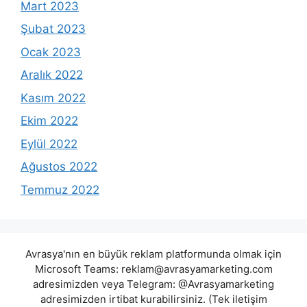
Mart 2023
Şubat 2023
Ocak 2023
Aralık 2022
Kasım 2022
Ekim 2022
Eylül 2022
Ağustos 2022
Temmuz 2022
Avrasya'nın en büyük reklam platformunda olmak için
Microsoft Teams:
reklam@avrasyamarketing.com
adresimizden veya Telegram: @Avrasyamarketing
adresimizden irtibat kurabilirsiniz. (Tek iletişim