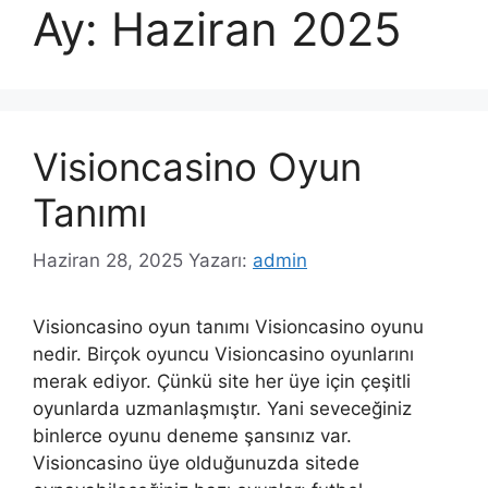
Ay:
Haziran 2025
Visioncasino Oyun
Tanımı
Haziran 28, 2025
Yazarı:
admin
Visioncasino oyun tanımı Visioncasino oyunu
nedir. Birçok oyuncu Visioncasino oyunlarını
merak ediyor. Çünkü site her üye için çeşitli
oyunlarda uzmanlaşmıştır. Yani seveceğiniz
binlerce oyunu deneme şansınız var.
Visioncasino üye olduğunuzda sitede