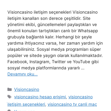
Visioncasino iletişim seçenekleri Visioncasino
iletişim kanalları son derece çeşitlidir. Site
yönetimi ekibi, güncellemeleri paylaştıkları ve
önemli konuları tartıştıkları canlı bir Whatsapp
grubuyla bağlantılı kalır. Herhangi bir şeyle
yardıma ihtiyacınız varsa, her zaman yardım için
ulaşabilirsiniz. Sosyal medya programları süper
popüler ve sitede yaygın olarak kullanılmaktadır.
Facebook, Instagram, Twitter ve YouTube gibi
sosyal medya platformlarında yararlı …
Devamını oku…
Kategoriler
Visioncasino
Etiketler
visioncasino hesap erişimi
,
visioncasino
i̇letişim seçenekleri
,
visioncasino tv canli maç