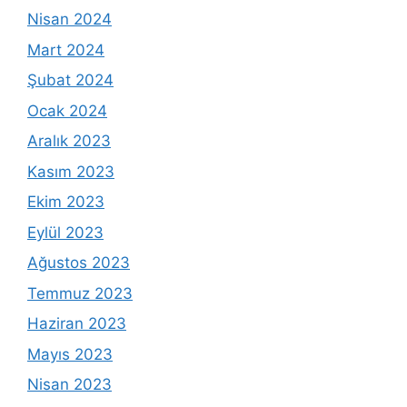
Nisan 2024
Mart 2024
Şubat 2024
Ocak 2024
Aralık 2023
Kasım 2023
Ekim 2023
Eylül 2023
Ağustos 2023
Temmuz 2023
Haziran 2023
Mayıs 2023
Nisan 2023