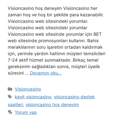
Visioncasino hoş deneyim Visioncasino her
zaman hoş ve hoş bir şekilde para kazanabilir.
Visioncasino web sitesindeki yorumlar.
Visioncasino web sitesindeki yorumlar
Visioncasino web sitesinde yorumlar için BET
web sitesinde promosyonları kullanın. Bahis
meraklılarının soru işaretini ortadan kaldırmak
için, yerinde yardım hattının müşteri temsilcileri
7-24 aktif hizmet sunmaktadır. Birkaç temel
gereksinim sağladıktan sonra, müşteri üyelik
sürecini …
Devamını oku…
Kategoriler
Visioncasino
Etiketler
kayit visioncasino
,
visioncasino destek
saatleri
,
visioncasino hoş deneyim
Yorum yap