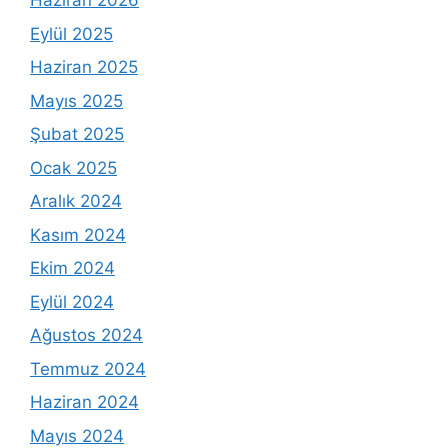
Haziran 2026
Eylül 2025
Haziran 2025
Mayıs 2025
Şubat 2025
Ocak 2025
Aralık 2024
Kasım 2024
Ekim 2024
Eylül 2024
Ağustos 2024
Temmuz 2024
Haziran 2024
Mayıs 2024