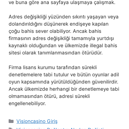
ve buna göre ana sayfaya ulaşmaya çalışmak.
Adres değişikliği yüzünden sıkıntı yaşayan veya
dolandırıldığını düşünerek endişeye kapılan
çoğu bahis sever olabiliyor. Ancak bahis
firmasının adres değişikliği tamamıyla yurtdışı
kaynaklı olduğundan ve ülkemizde illegal bahis
sitesi olarak tanımlanmasından ötürüdür.
Firma lisans kurumu tarafından sürekli
denetlemelere tabi tutulur ve bütün oyunlar adil
oyun kapsamında yürütüldüğünden güvenilirdir.
Ancak ülkemizde herhangi bir denetlemeye tabi
olmamasından ötürü, adresi sürekli
engellenebiliyor.
Kategoriler
Visioncasino Giriş
Etiketler