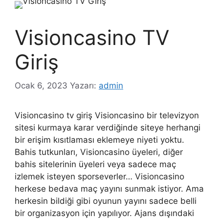
Visioncasino TV
Giriş
Ocak 6, 2023
Yazarı:
admin
Visioncasino tv giriş Visioncasino bir televizyon
sitesi kurmaya karar verdiğinde siteye herhangi
bir erişim kısıtlaması eklemeye niyeti yoktu.
Bahis tutkunları, Visioncasino üyeleri, diğer
bahis sitelerinin üyeleri veya sadece maç
izlemek isteyen sporseverler… Visioncasino
herkese bedava maç yayını sunmak istiyor. Ama
herkesin bildiği gibi oyunun yayını sadece belli
bir organizasyon için yapılıyor. Ajans dışındaki