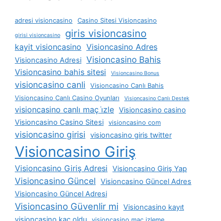
adresi visioncasino
Casino Sitesi Visioncasino
giris visioncasino
girisi visioncasino
kayit visioncasino
Visioncasino Adres
Visioncasino Bahis
Visioncasino Adresi
Visioncasino bahis sitesi
Visioncasino Bonus
visioncasino canli
Visioncasino Canlı Bahis
Visioncasino Canlı Casino Oyunları
Visioncasino Canlı Destek
visioncasino canlı maç i̇zle
Visioncasino casino
Visioncasino Casino Sitesi
visioncasino com
visioncasino girisi
visioncasino giris twitter
Visioncasino Giriş
Visioncasino Giriş Adresi
Visioncasino Giriş Yap
Visioncasino Güncel
Visioncasino Güncel Adres
Visioncasino Güncel Adresi
Visioncasino Güvenlir mi
Visioncasino kayıt
visioncasino kaç oldu
visioncasino maç izleme