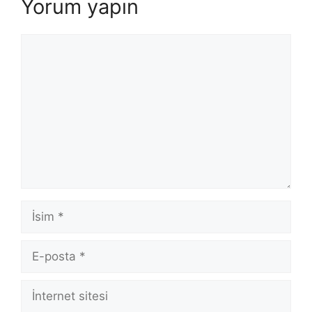
Yorum yapın
Yorum
İsim
E-
posta
İnternet
sitesi