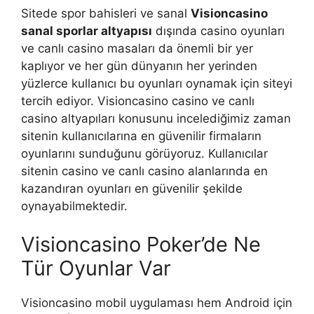
Sitede spor bahisleri ve sanal
Visioncasino
sanal sporlar altyapısı
dışında casino oyunları
ve canlı casino masaları da önemli bir yer
kaplıyor ve her gün dünyanın her yerinden
yüzlerce kullanıcı bu oyunları oynamak için siteyi
tercih ediyor. Visioncasino casino ve canlı
casino altyapıları konusunu incelediğimiz zaman
sitenin kullanıcılarına en güvenilir firmaların
oyunlarını sunduğunu görüyoruz. Kullanıcılar
sitenin casino ve canlı casino alanlarında en
kazandıran oyunları en güvenilir şekilde
oynayabilmektedir.
Visioncasino Poker’de Ne
Tür Oyunlar Var
Visioncasino mobil uygulaması hem Android için