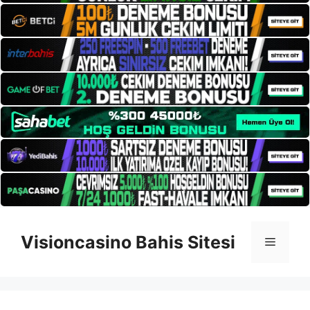
İçeriğe
atla
Visioncasino Bahis Sitesi
Menü