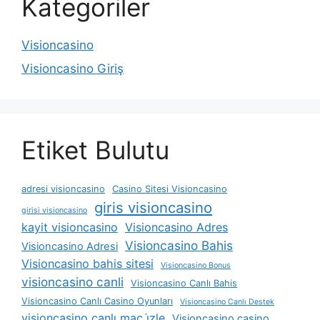
Kategoriler
Visioncasino
Visioncasino Giriş
Etiket Bulutu
adresi visioncasino
Casino Sitesi Visioncasino
giris visioncasino
girisi visioncasino
kayit visioncasino
Visioncasino Adres
Visioncasino Bahis
Visioncasino Adresi
Visioncasino bahis sitesi
Visioncasino Bonus
visioncasino canli
Visioncasino Canlı Bahis
Visioncasino Canlı Casino Oyunları
Visioncasino Canlı Destek
visioncasino canlı maç i̇zle
Visioncasino casino