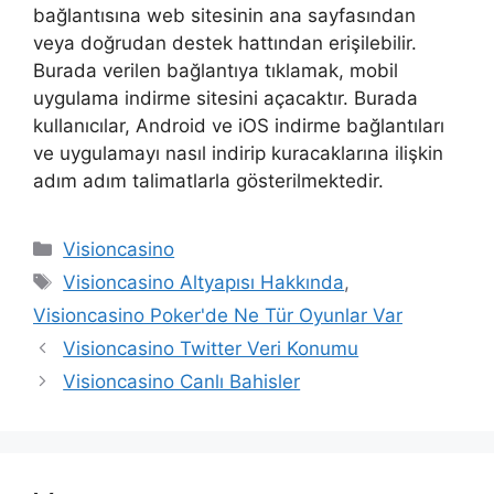
bağlantısına web sitesinin ana sayfasından
veya doğrudan destek hattından erişilebilir.
Burada verilen bağlantıya tıklamak, mobil
uygulama indirme sitesini açacaktır. Burada
kullanıcılar, Android ve iOS indirme bağlantıları
ve uygulamayı nasıl indirip kuracaklarına ilişkin
adım adım talimatlarla gösterilmektedir.
Kategoriler
Visioncasino
Etiketler
Visioncasino Altyapısı Hakkında
,
Visioncasino Poker'de Ne Tür Oyunlar Var
Yazı
Visioncasino Twitter Veri Konumu
dolaşımı
Visioncasino Canlı Bahisler