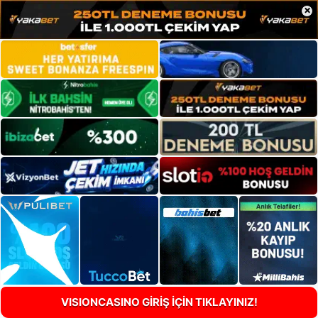
×
VISIONCASINO GİRİŞ İÇİN TIKLAYINIZ!