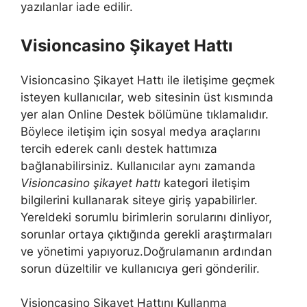
yazılanlar iade edilir.
Visioncasino Şikayet Hattı
Visioncasino Şikayet Hattı ile iletişime geçmek
isteyen kullanıcılar, web sitesinin üst kısmında
yer alan Online Destek bölümüne tıklamalıdır.
Böylece iletişim için sosyal medya araçlarını
tercih ederek canlı destek hattımıza
bağlanabilirsiniz. Kullanıcılar aynı zamanda
Visioncasino şikayet hattı
kategori iletişim
bilgilerini kullanarak siteye giriş yapabilirler.
Yereldeki sorumlu birimlerin sorularını dinliyor,
sorunlar ortaya çıktığında gerekli araştırmaları
ve yönetimi yapıyoruz.Doğrulamanın ardından
sorun düzeltilir ve kullanıcıya geri gönderilir.
Visioncasino Şikayet Hattını Kullanma