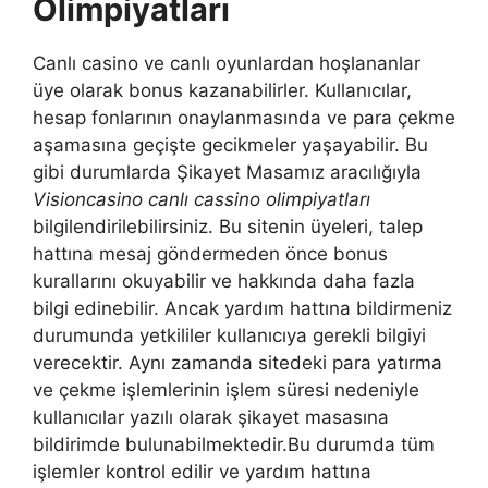
Olimpiyatları
Canlı casino ve canlı oyunlardan hoşlananlar
üye olarak bonus kazanabilirler. Kullanıcılar,
hesap fonlarının onaylanmasında ve para çekme
aşamasına geçişte gecikmeler yaşayabilir. Bu
gibi durumlarda Şikayet Masamız aracılığıyla
Visioncasino canlı cassino olimpiyatları
bilgilendirilebilirsiniz. Bu sitenin üyeleri, talep
hattına mesaj göndermeden önce bonus
kurallarını okuyabilir ve hakkında daha fazla
bilgi edinebilir. Ancak yardım hattına bildirmeniz
durumunda yetkililer kullanıcıya gerekli bilgiyi
verecektir. Aynı zamanda sitedeki para yatırma
ve çekme işlemlerinin işlem süresi nedeniyle
kullanıcılar yazılı olarak şikayet masasına
bildirimde bulunabilmektedir.Bu durumda tüm
işlemler kontrol edilir ve yardım hattına