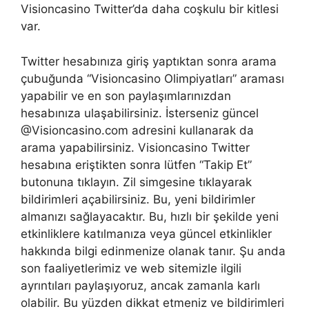
Visioncasino Twitter’da daha coşkulu bir kitlesi
var.
Twitter hesabınıza giriş yaptıktan sonra arama
çubuğunda “Visioncasino Olimpiyatları” araması
yapabilir ve en son paylaşımlarınızdan
hesabınıza ulaşabilirsiniz. İsterseniz güncel
@Visioncasino.com adresini kullanarak da
arama yapabilirsiniz. Visioncasino Twitter
hesabına eriştikten sonra lütfen “Takip Et”
butonuna tıklayın. Zil simgesine tıklayarak
bildirimleri açabilirsiniz. Bu, yeni bildirimler
almanızı sağlayacaktır. Bu, hızlı bir şekilde yeni
etkinliklere katılmanıza veya güncel etkinlikler
hakkında bilgi edinmenize olanak tanır. Şu anda
son faaliyetlerimiz ve web sitemizle ilgili
ayrıntıları paylaşıyoruz, ancak zamanla karlı
olabilir. Bu yüzden dikkat etmeniz ve bildirimleri