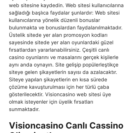
web sitesine kaydedin. Web sitesi kullanıcılarına
sağladığı başlıca faydalar şunlardır: Web sitesi
kullanıcılarına yönelik düzenli bonuslar
bulunmakta ve bonuslardan faydalanılmaktadır.
Üstelik sitede yer alan promosyon kodları
sayesinde sitede yer alan oyunlardaki güzel
fırsatlardan yararlanabilirsiniz. Çeşitli canlı
casino oyunlarını ve masalarını gerçek kişilerle
aynı anda oynayın. Site gelişip popülerleştikçe
siteye gelen şikayetlerin sayısı da azalacaktır.
Siteye yapılan şikayetlerin en kısa sürede
çözüme kavuşturulması için her türlü çaba
gösterilecektir. Visioncasino web sitesi üye
olmak isteyenler için üyelik fırsatları
sunmaktadır.
Visioncasino Canlı Cassino