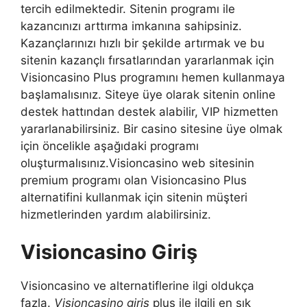
tercih edilmektedir. Sitenin programı ile
kazancınızı arttırma imkanına sahipsiniz.
Kazançlarınızı hızlı bir şekilde artırmak ve bu
sitenin kazançlı fırsatlarından yararlanmak için
Visioncasino Plus programını hemen kullanmaya
başlamalısınız. Siteye üye olarak sitenin online
destek hattından destek alabilir, VIP hizmetten
yararlanabilirsiniz. Bir casino sitesine üye olmak
için öncelikle aşağıdaki programı
oluşturmalısınız.Visioncasino web sitesinin
premium programı olan Visioncasino Plus
alternatifini kullanmak için sitenin müşteri
hizmetlerinden yardım alabilirsiniz.
Visioncasino Giriş
Visioncasino ve alternatiflerine ilgi oldukça
fazla.
Visioncasino giriş
plus ile ilgili en sık