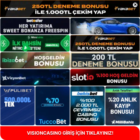
×
VISIONCASINO GİRİŞ İÇİN TIKLAYINIZ!