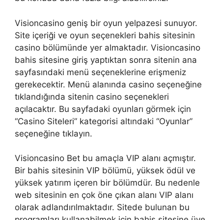
Visioncasino geniş bir oyun yelpazesi sunuyor.
Site içeriği ve oyun seçenekleri bahis sitesinin
casino bölümünde yer almaktadır. Visioncasino
bahis sitesine giriş yaptıktan sonra sitenin ana
sayfasındaki menü seçeneklerine erişmeniz
gerekecektir. Menü alanında casino seçeneğine
tıklandığında sitenin casino seçenekleri
açılacaktır. Bu sayfadaki oyunları görmek için
“Casino Siteleri” kategorisi altındaki “Oyunlar”
seçeneğine tıklayın.
Visioncasino Bet bu amaçla VIP alanı açmıştır.
Bir bahis sitesinin VIP bölümü, yüksek ödül ve
yüksek yatırım içeren bir bölümdür. Bu nedenle
web sitesinin en çok öne çıkan alanı VIP alanı
olarak adlandırılmaktadır. Sitede bulunan bu
programları kullanabilmek için bahis sitesine üye