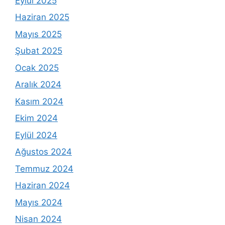
Eylül 2025
Haziran 2025
Mayıs 2025
Şubat 2025
Ocak 2025
Aralık 2024
Kasım 2024
Ekim 2024
Eylül 2024
Ağustos 2024
Temmuz 2024
Haziran 2024
Mayıs 2024
Nisan 2024