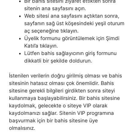
Bir bahis sitesini ziyaret ettikten sonra
sitenin ana sayfasını açın.
Web sitesi ana sayfasını açtıktan sonra,
sayfanın sağ üst köşesindeki yeşil oturum
aç seçeneğine tıklayın.
Üyelik formunu görüntülemek için Şimdi
Katıl’a tıklayın.
Lütfen bahis sağlayıcının giriş formunu
dikkatli bir şekilde doldurun.
İstenilen verilerin doğru girilmiş olması ve bahis
sitesinin hatasız olması çok önemlidir. Bahis
sitesine gerekli bilgileri girdikten sonra siteyi
kullanmaya başlayabilirsiniz. Bir bahis sitesine
kaydolmak, gelecekte o siteye VIP olarak
kaydolmanızı sağlar. Sitenin VIP programına
başvurmak için bir bahis sitesine üye
olmalısınız.