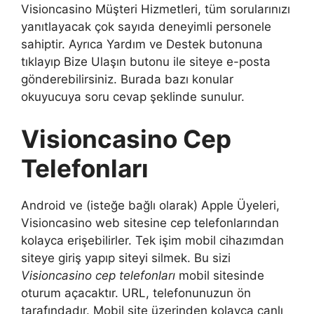
Visioncasino Müşteri Hizmetleri, tüm sorularınızı
yanıtlayacak çok sayıda deneyimli personele
sahiptir. Ayrıca Yardım ve Destek butonuna
tıklayıp Bize Ulaşın butonu ile siteye e-posta
gönderebilirsiniz. Burada bazı konular
okuyucuya soru cevap şeklinde sunulur.
Visioncasino Cep
Telefonları
Android ve (isteğe bağlı olarak) Apple Üyeleri,
Visioncasino web sitesine cep telefonlarından
kolayca erişebilirler. Tek işim mobil cihazımdan
siteye giriş yapıp siteyi silmek. Bu sizi
Visioncasino cep telefonları
mobil sitesinde
oturum açacaktır. URL, telefonunuzun ön
tarafındadır. Mobil site üzerinden kolayca canlı