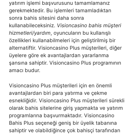
yatırım işlemi başvurusunu tamamlamanız
gerekmektedir. Bu işlemleri tamamladıktan
sonra bahis sitesini daha sonra
kullanabileceksiniz.
Visioncasino bahis müşteri
hizmetleri/yardım
, oyuncuların bu kullanışlı
özellikleri kullanabilmeleri için geliştirilmiş bir
alternatiftir. Visioncasino Plus müşterileri, diğer
üyelere göre ek avantajlardan yararlanma
şansına sahiptir. Visioncasino Plus programının
amacı budur.
Visioncasino Plus müşterileri için en önemli
avantajlardan biri para yatırma ve çekme
esnekliğidir. Visioncasino Plus müşterileri sürekli
olarak bahis sitelerine giriş yapmakta ve yatırım
programlarına başvurmaktadır. Visioncasino
Bahis Plus seçeneği geniş bir üyelik tabanına
sahiptir ve olabildiğince çok bahisçi tarafından