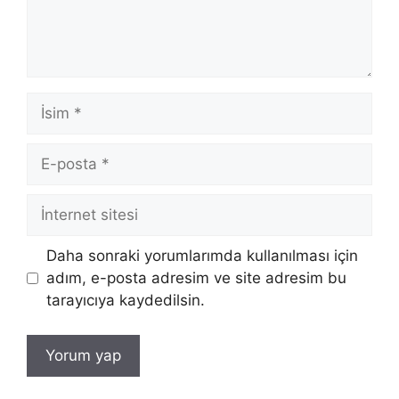
İsim
E-
posta
İnternet
sitesi
Daha sonraki yorumlarımda kullanılması için
adım, e-posta adresim ve site adresim bu
tarayıcıya kaydedilsin.