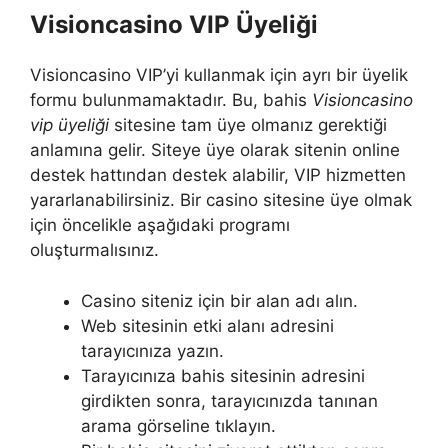
Visioncasino VIP Üyeliği
Visioncasino VIP’yi kullanmak için ayrı bir üyelik
formu bulunmamaktadır. Bu, bahis
Visioncasino
vip üyeliği
sitesine tam üye olmanız gerektiği
anlamına gelir. Siteye üye olarak sitenin online
destek hattından destek alabilir, VIP hizmetten
yararlanabilirsiniz. Bir casino sitesine üye olmak
için öncelikle aşağıdaki programı
oluşturmalısınız.
Casino siteniz için bir alan adı alın.
Web sitesinin etki alanı adresini
tarayıcınıza yazın.
Tarayıcınıza bahis sitesinin adresini
girdikten sonra, tarayıcınızda tanınan
arama görseline tıklayın.