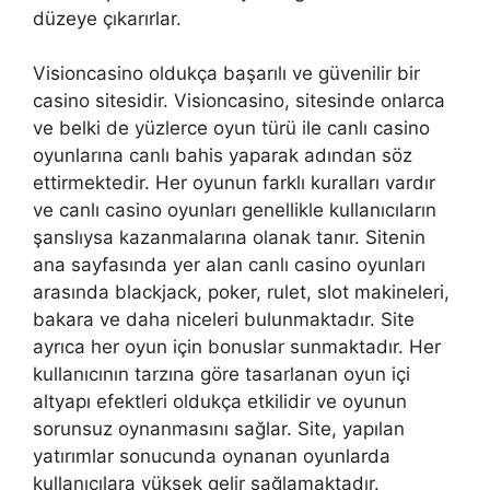
düzeye çıkarırlar.
Visioncasino oldukça başarılı ve güvenilir bir
casino sitesidir. Visioncasino, sitesinde onlarca
ve belki de yüzlerce oyun türü ile canlı casino
oyunlarına canlı bahis yaparak adından söz
ettirmektedir. Her oyunun farklı kuralları vardır
ve canlı casino oyunları genellikle kullanıcıların
şanslıysa kazanmalarına olanak tanır. Sitenin
ana sayfasında yer alan canlı casino oyunları
arasında blackjack, poker, rulet, slot makineleri,
bakara ve daha niceleri bulunmaktadır. Site
ayrıca her oyun için bonuslar sunmaktadır. Her
kullanıcının tarzına göre tasarlanan oyun içi
altyapı efektleri oldukça etkilidir ve oyunun
sorunsuz oynanmasını sağlar. Site, yapılan
yatırımlar sonucunda oynanan oyunlarda
kullanıcılara yüksek gelir sağlamaktadır.