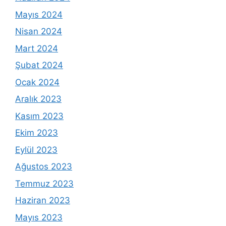
Mayıs 2024
Nisan 2024
Mart 2024
Şubat 2024
Ocak 2024
Aralık 2023
Kasım 2023
Ekim 2023
Eylül 2023
Ağustos 2023
Temmuz 2023
Haziran 2023
Mayıs 2023