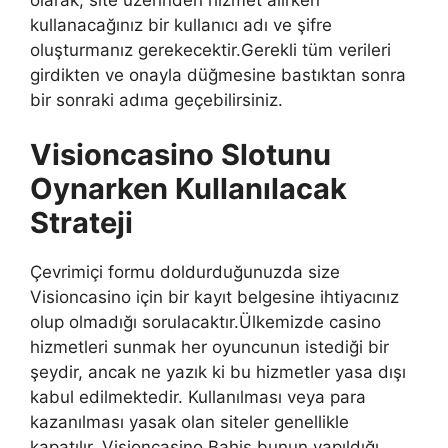
kullanacağınız bir kullanıcı adı ve şifre
oluşturmanız gerekecektir.Gerekli tüm verileri
girdikten ve onayla düğmesine bastıktan sonra
bir sonraki adıma geçebilirsiniz.
Visioncasino Slotunu
Oynarken Kullanılacak
Strateji
Çevrimiçi formu doldurduğunuzda size
Visioncasino için bir kayıt belgesine ihtiyacınız
olup olmadığı sorulacaktır.Ülkemizde casino
hizmetleri sunmak her oyuncunun istediği bir
şeydir, ancak ne yazık ki bu hizmetler yasa dışı
kabul edilmektedir. Kullanılması veya para
kazanılması yasak olan siteler genellikle
kapatılır. Visioncasino Bahis bunun yapıldığı