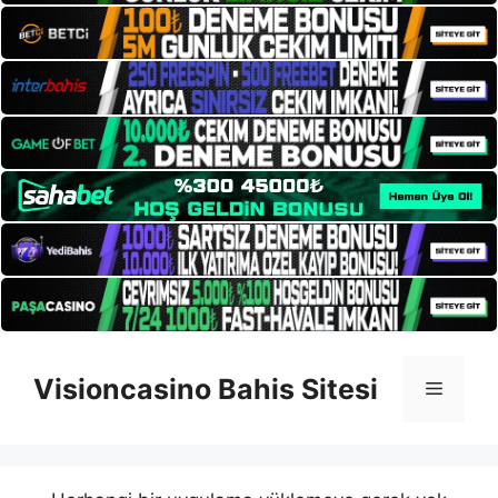
İçeriğe
atla
Visioncasino Bahis Sitesi
Menü