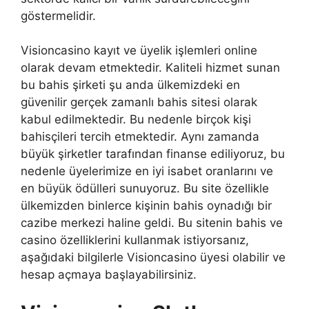
göstermelidir.
Visioncasino kayıt ve üyelik işlemleri online
olarak devam etmektedir. Kaliteli hizmet sunan
bu bahis şirketi şu anda ülkemizdeki en
güvenilir gerçek zamanlı bahis sitesi olarak
kabul edilmektedir. Bu nedenle birçok kişi
bahisçileri tercih etmektedir. Aynı zamanda
büyük şirketler tarafından finanse ediliyoruz, bu
nedenle üyelerimize en iyi isabet oranlarını ve
en büyük ödülleri sunuyoruz. Bu site özellikle
ülkemizden binlerce kişinin bahis oynadığı bir
cazibe merkezi haline geldi. Bu sitenin bahis ve
casino özelliklerini kullanmak istiyorsanız,
aşağıdaki bilgilerle Visioncasino üyesi olabilir ve
hesap açmaya başlayabilirsiniz.