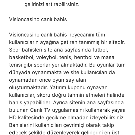
gelirinizi artırabilirsiniz.
Visioncasino canlı bahis
Visioncasino canlı bahis heyecanını tüm
kullanıcıların ayağına getiren tanınmış bir sitedir.
Spor bahisleri site ana sayfasında futbol, ​​
basketbol, ​​voleybol, tenis, hentbol ve masa
tenisi gibi sporlar yer almaktadır. Bu oyunlar tüm
dünyada oynanmakta ve site kullanıcıları da
oynamadan önce oyun sayfaları
oluşturmaktadır. Yatırım kuponu oynayan
kullanıcılar, skoru doğru tahmin etmeleri halinde
bahis yapabilirler. Ayrıca sitenin ana sayfasında
bulunan Canlı TV uygulamasını kullanarak yayını
HD kalitesinde gecikme olmadan izleyebilirsiniz.
Bahislerini kullanıcıları çevrimiçi olarak takip
edecek şekilde düzenleyerek gelirlerini en üst