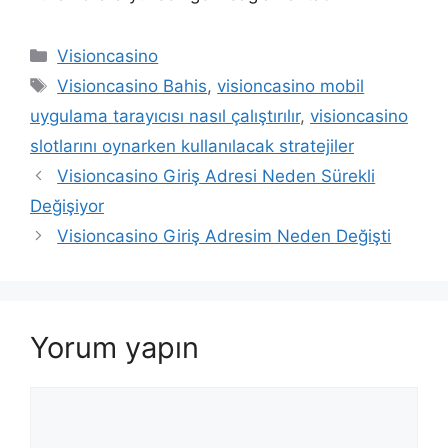
Kategoriler
Visioncasino
Etiketler
Visioncasino Bahis
,
visioncasino mobil
uygulama tarayıcısı nasıl çalıştırılır
,
visioncasino
slotlarını oynarken kullanılacak stratejiler
Yazı
Visioncasino Giriş Adresi Neden Sürekli
dolaşımı
Değişiyor
Visioncasino Giriş Adresim Neden Değişti
Yorum yapın
Yorum