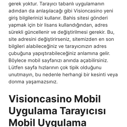
gerek yoktur. Tarayıcı tabanlı uygulamanın
adından da anlaşılacağı gibi Visioncasino yeni
giriş bilgilerinizi kullanır. Bahis sitesi gönderi
yapmak için bir lisans kullandığından, adres
sürekli güncellenir ve değiştirilmesi gerekir. Bu,
site adresini değiştirirseniz, sitemizden en son
bilgileri alabileceğiniz ve tarayıcınızın adres
çubuğuna yapıştırabileceğiniz anlamına gelir.
Böylece mobil sayfanızı anında açabilirsiniz.
Lütfen sayfa hızlarının çok tipik olduğunu
unutmayın, bu nedenle herhangi bir kesinti veya
donma yaşamazsınız.
Visioncasino Mobil
Uygulama Tarayıcısı
Mobil Uygulama