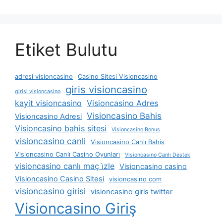
Etiket Bulutu
adresi visioncasino
Casino Sitesi Visioncasino
giris visioncasino
girisi visioncasino
kayit visioncasino
Visioncasino Adres
Visioncasino Bahis
Visioncasino Adresi
Visioncasino bahis sitesi
Visioncasino Bonus
visioncasino canli
Visioncasino Canlı Bahis
Visioncasino Canlı Casino Oyunları
Visioncasino Canlı Destek
visioncasino canlı maç i̇zle
Visioncasino casino
Visioncasino Casino Sitesi
visioncasino com
visioncasino girisi
visioncasino giris twitter
Visioncasino Giriş