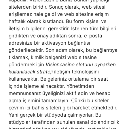
sitelerden biridir. Sonuç olarak, web sitesi
erişilemez hale geldi ve web sitesine erişim
haftalık olarak kısıtlandı. Bu form kişisel ve
iletişim bilgilerini gerektirir. İstenen tüm bilgileri
girdikten ve onayladıktan sonra, e-posta
adresinize bir aktivasyon bağlantısı
gönderilecektir. Son adım olarak, bu bağlantıya
tıklamak, kimlik belgenizi web sitesine
göndermek için
Visioncasino slotunu oynarken
kullanılacak strateji
iletişim teknolojisini
kullanacaktır. Belgeleriniz ortalama bir saat
içinde işleme alınacaktır. Yönetimden
memnunsanız üyeliğinizi aktif edin ve hesap
açma işlemini tamamlayın. Çünkü bu siteler
çevrim içi bahis siteleri gibi hareket etmektedir.
Yani gerçek bir stüdyoda çalmıyorlar. Bu
stüdyolar tarafından sunulan sanal dolandırıcılık