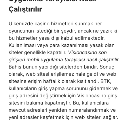
Çalıştırılır
Ülkemizde casino hizmetleri sunmak her
oyuncunun istediği bir şeydir, ancak ne yazık ki
bu hizmetler yasa dışı kabul edilmektedir.
Kullanılması veya para kazanılması yasak olan
siteler genellikle kapatılır.
Visioncasino son
girişleri mobil uygulama tarayıcısı nasıl çalıştırılır
Bahis bunun yapıldığı sitelerden biridir. Sonuç
olarak, web sitesi erişilemez hale geldi ve web
sitesine erişim haftalık olarak kısıtlandı. BTK,
kullanıcıların giriş yapma sorununu gidermek ve
giriş adresini değiştirmek için Visioncasino giriş
sitesini bakıma kapatmıştır. Bu, kullanıcılara
mevcut adresleri yeniden numaralandırmak ve
yeni adresler keşfetmek için web siteleri sağlar.