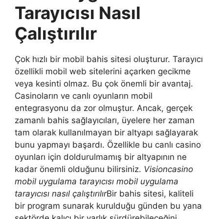
Tarayıcısı Nasıl
Çalıştırılır
Çok hızlı bir mobil bahis sitesi oluşturur. Tarayıcı
özellikli mobil web sitelerini açarken gecikme
veya kesinti olmaz. Bu çok önemli bir avantaj.
Casinoların ve canlı oyunların mobil
entegrasyonu da zor olmuştur. Ancak, gerçek
zamanlı bahis sağlayıcıları, üyelere her zaman
tam olarak kullanılmayan bir altyapı sağlayarak
bunu yapmayı başardı. Özellikle bu canlı casino
oyunları için doldurulmamış bir altyapının ne
kadar önemli olduğunu bilirsiniz.
Visioncasino
mobil uygulama tarayıcısı mobil uygulama
tarayıcısı nasıl çalıştırılır
Bir bahis sitesi, kaliteli
bir program sunarak kurulduğu günden bu yana
sektörde kalıcı bir varlık sürdürebileceğini