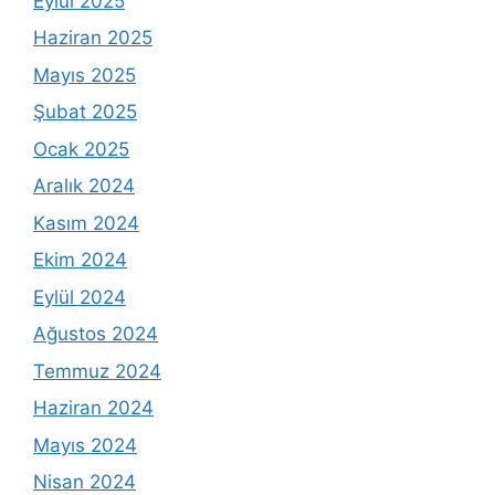
Eylül 2025
Haziran 2025
Mayıs 2025
Şubat 2025
Ocak 2025
Aralık 2024
Kasım 2024
Ekim 2024
Eylül 2024
Ağustos 2024
Temmuz 2024
Haziran 2024
Mayıs 2024
Nisan 2024