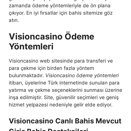
zamanda ödeme yöntemleriyle de ön plana
çıkıyor. En iyi fırsatlar için bahis sitemize göz
atın.
Visioncasino Ödeme
Yöntemleri
Visioncasino web sitesinde para transferi ve
para çekme için birden fazla yöntem
bulunmaktadır.
Visioncasino ödeme yöntemleri
itibarı, üyelerine Türk internetinde sunulan para
yatırma ve çekme seçeneklerini sunması üzerine
inşa edilmiştir. Site, güvenilir seçimleri ve geniş
hizmet yelpazesi nedeniyle gelir elde ediyor.
Visioncasino Canlı Bahis Mevcut