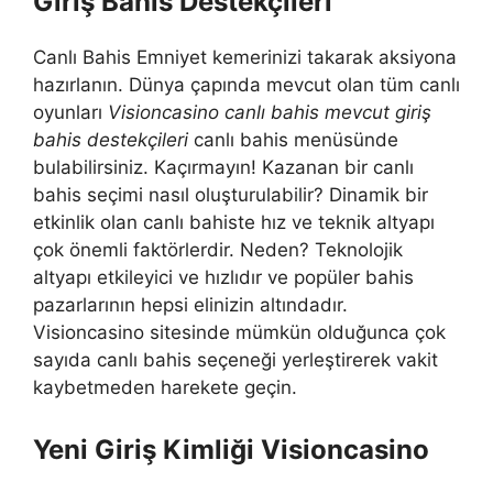
Giriş Bahis Destekçileri
Canlı Bahis Emniyet kemerinizi takarak aksiyona
hazırlanın. Dünya çapında mevcut olan tüm canlı
oyunları
Visioncasino canlı bahis mevcut giriş
bahis destekçileri
canlı bahis menüsünde
bulabilirsiniz. Kaçırmayın! Kazanan bir canlı
bahis seçimi nasıl oluşturulabilir? Dinamik bir
etkinlik olan canlı bahiste hız ve teknik altyapı
çok önemli faktörlerdir. Neden? Teknolojik
altyapı etkileyici ve hızlıdır ve popüler bahis
pazarlarının hepsi elinizin altındadır.
Visioncasino sitesinde mümkün olduğunca çok
sayıda canlı bahis seçeneği yerleştirerek vakit
kaybetmeden harekete geçin.
Yeni Giriş Kimliği Visioncasino