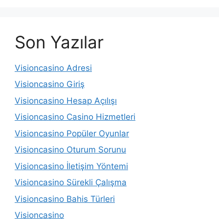
Son Yazılar
Visioncasino Adresi
Visioncasino Giriş
Visioncasino Hesap Açılışı
Visioncasino Casino Hizmetleri
Visioncasino Popüler Oyunlar
Visioncasino Oturum Sorunu
Visioncasino İletişim Yöntemi
Visioncasino Sürekli Çalışma
Visioncasino Bahis Türleri
Visioncasino