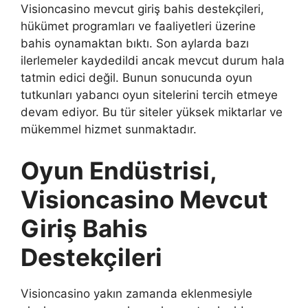
Visioncasino mevcut giriş bahis destekçileri,
hükümet programları ve faaliyetleri üzerine
bahis oynamaktan bıktı. Son aylarda bazı
ilerlemeler kaydedildi ancak mevcut durum hala
tatmin edici değil. Bunun sonucunda oyun
tutkunları yabancı oyun sitelerini tercih etmeye
devam ediyor. Bu tür siteler yüksek miktarlar ve
mükemmel hizmet sunmaktadır.
Oyun Endüstrisi,
Visioncasino Mevcut
Giriş Bahis
Destekçileri
Visioncasino yakın zamanda eklenmesiyle