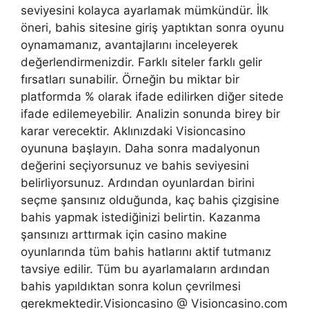
seviyesini kolayca ayarlamak mümkündür. İlk
öneri, bahis sitesine giriş yaptıktan sonra oyunu
oynamamanız, avantajlarını inceleyerek
değerlendirmenizdir. Farklı siteler farklı gelir
fırsatları sunabilir. Örneğin bu miktar bir
platformda % olarak ifade edilirken diğer sitede
ifade edilemeyebilir. Analizin sonunda birey bir
karar verecektir. Aklınızdaki Visioncasino
oyununa başlayın. Daha sonra madalyonun
değerini seçiyorsunuz ve bahis seviyesini
belirliyorsunuz. Ardından oyunlardan birini
seçme şansınız olduğunda, kaç bahis çizgisine
bahis yapmak istediğinizi belirtin. Kazanma
şansınızı arttırmak için casino makine
oyunlarında tüm bahis hatlarını aktif tutmanız
tavsiye edilir. Tüm bu ayarlamaların ardından
bahis yapıldıktan sonra kolun çevrilmesi
gerekmektedir.Visioncasino @ Visioncasino.com