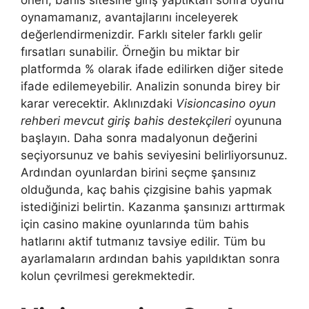
oynamamanız, avantajlarını inceleyerek
değerlendirmenizdir. Farklı siteler farklı gelir
fırsatları sunabilir. Örneğin bu miktar bir
platformda % olarak ifade edilirken diğer sitede
ifade edilemeyebilir. Analizin sonunda birey bir
karar verecektir. Aklınızdaki
Visioncasino oyun
rehberi mevcut giriş bahis destekçileri
oyununa
başlayın. Daha sonra madalyonun değerini
seçiyorsunuz ve bahis seviyesini belirliyorsunuz.
Ardından oyunlardan birini seçme şansınız
olduğunda, kaç bahis çizgisine bahis yapmak
istediğinizi belirtin. Kazanma şansınızı arttırmak
için casino makine oyunlarında tüm bahis
hatlarını aktif tutmanız tavsiye edilir. Tüm bu
ayarlamaların ardından bahis yapıldıktan sonra
kolun çevrilmesi gerekmektedir.