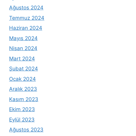
Ağustos 2024
Temmuz 2024
Haziran 2024
Mayıs 2024
Nisan 2024
Mart 2024
Şubat 2024
Ocak 2024
Aralık 2023
Kasım 2023
Ekim 2023
Eylül 2023
Ağustos 2023