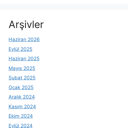
Arşivler
Haziran 2026
Eylül 2025
Haziran 2025
Mayıs 2025
Şubat 2025
Ocak 2025
Aralık 2024
Kasım 2024
Ekim 2024
Eylül 2024