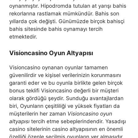
oynanmıştır. Hipodromda tutulan at yarışı bahis
rekorlarına rastlamak mümkündür. Bahis son
yıllarda çok değişti. Günümüzde birçok bahisçi
bahis sitesinde bahis oynamayı tercih
etmektedir.
Visioncasino Oyun Altyapısı
Visioncasino oynanan oyunlar tamamen
güvenilirdir ve kişisel verilerinizin korunmasını
garanti eder ve bu oyunla birlikte gelen birçok
bonus teklifi Visioncasino değerli bir müşteri
olarak gördüğü şeydir. Sunduğu avantajlardan
biri, Oyunların çeşitliliği ve yüksek fiyatları da
müşterilerin her zaman
Visioncasino oyun
altyapısı
tercih etme sebeplerindendir. Yasadışı
casino sitelerinin casino altyapısının en önemli
özelliği özenle seçilmiş oyunların yer almasıdır.