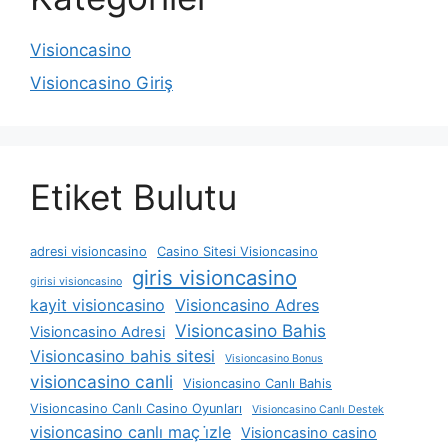
Visioncasino
Visioncasino Giriş
Etiket Bulutu
adresi visioncasino
Casino Sitesi Visioncasino
giris visioncasino
girisi visioncasino
kayit visioncasino
Visioncasino Adres
Visioncasino Bahis
Visioncasino Adresi
Visioncasino bahis sitesi
Visioncasino Bonus
visioncasino canli
Visioncasino Canlı Bahis
Visioncasino Canlı Casino Oyunları
Visioncasino Canlı Destek
visioncasino canlı maç i̇zle
Visioncasino casino