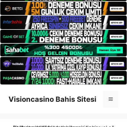
İçeriğe
atla
Visioncasino Bahis Sitesi
Menü