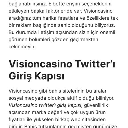
bağlanabilirsiniz. Elbette erişim seçeneklerini
etkileyen başka faktörler de var. Visioncasino
aradığınız tüm harika fırsatlara ve özelliklere tek
bir reklam başlığında sahip olduğunu biliyoruz.
Bu durumda iletişim açısından sizin için önemli
görünen bölümleri gözden geçirmekten
çekinmeyin.
Visioncasino Twitter’ı
Giriş Kapısı
Visioncasino gibi bahis sitelerinin bu aralar
sosyal medyada oldukça aktif olduğu biliniyor.
Visioncasino twitter’ı giriş kapısı
, güvenilirlik
açısından marka değeri ve çok uygun ürün
fiyatları ile yükselen birkaç web sitesinden
biridir. Bahis tutkunlarının geçmişten günümüze