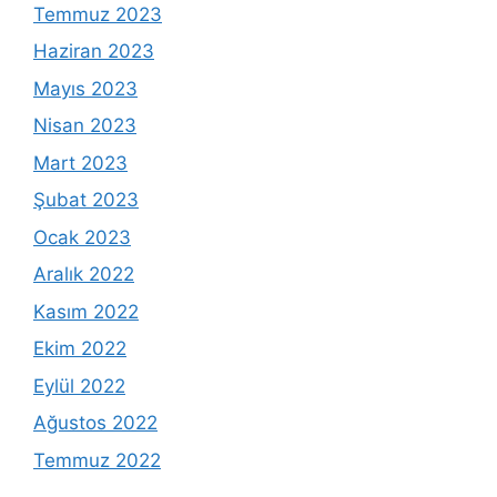
Temmuz 2023
Haziran 2023
Mayıs 2023
Nisan 2023
Mart 2023
Şubat 2023
Ocak 2023
Aralık 2022
Kasım 2022
Ekim 2022
Eylül 2022
Ağustos 2022
Temmuz 2022