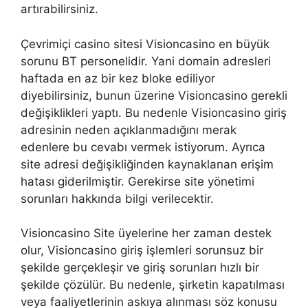
artırabilirsiniz.
Çevrimiçi casino sitesi Visioncasino en büyük
sorunu BT personelidir. Yani domain adresleri
haftada en az bir kez bloke ediliyor
diyebilirsiniz, bunun üzerine Visioncasino gerekli
değişiklikleri yaptı. Bu nedenle Visioncasino giriş
adresinin neden açıklanmadığını merak
edenlere bu cevabı vermek istiyorum. Ayrıca
site adresi değişikliğinden kaynaklanan erişim
hatası giderilmiştir. Gerekirse site yönetimi
sorunları hakkında bilgi verilecektir.
Visioncasino Site üyelerine her zaman destek
olur, Visioncasino giriş işlemleri sorunsuz bir
şekilde gerçekleşir ve giriş sorunları hızlı bir
şekilde çözülür. Bu nedenle, şirketin kapatılması
veya faaliyetlerinin askıya alınması söz konusu