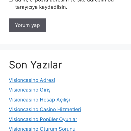
tarayıcıya kaydedilsin.
Son Yazılar
Visioncasino Adresi
Visioncasino Giriş
Visioncasino Hesap Açılışı
Visioncasino Casino Hizmetleri
Visioncasino Popüler Oyunlar
Visioncasino Oturum Sorunu