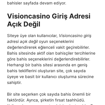
bahisler sayfada devam ediyor.
Visioncasino Giriş Adresi
Açık Değil
Siteye üye olan kullanıcılar,
Visioncasino giriş
adresi açık değil
oyun seçeneklerini
değerlendirerek eğlenceli vakit geçirebilirler.
Bahis sitesinde aktif olan bahisçiler tercihlerine
göre bahis seçeneklerini değerlendirebilirler.
Herhangi bir bahis sitesi arasında en geniş
bahis tekliflerini oluşturan site, çok sayıda
üyeye ve basit bir kullanıcı oluşturma sürecine
sahiptir.
Bir site seçerken çok sayıda bahis önemli bir
faktördür. Ayrıca, şirketin fırsat taahhüdü.