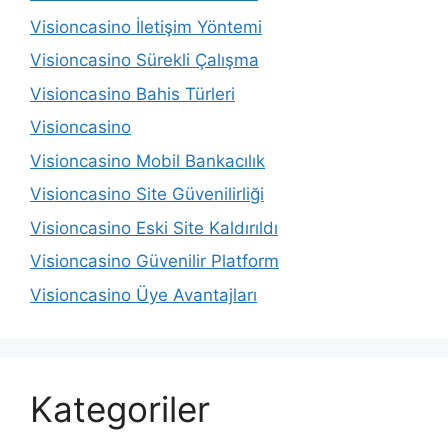
Visioncasino İletişim Yöntemi
Visioncasino Sürekli Çalışma
Visioncasino Bahis Türleri
Visioncasino
Visioncasino Mobil Bankacılık
Visioncasino Site Güvenilirliği
Visioncasino Eski Site Kaldırıldı
Visioncasino Güvenilir Platform
Visioncasino Üye Avantajları
Kategoriler