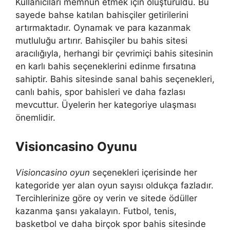
Kullanıcıları memnun etmek için oluşturuldu. Bu
sayede bahse katılan bahisçiler getirilerini
artırmaktadır. Oynamak ve para kazanmak
mutluluğu artırır. Bahisçiler bu bahis sitesi
aracılığıyla, herhangi bir çevrimiçi bahis sitesinin
en karlı bahis seçeneklerini edinme fırsatına
sahiptir. Bahis sitesinde sanal bahis seçenekleri,
canlı bahis, spor bahisleri ve daha fazlası
mevcuttur. Üyelerin her kategoriye ulaşması
önemlidir.
Visioncasino Oyunu
Visioncasino oyun
seçenekleri içerisinde her
kategoride yer alan oyun sayısı oldukça fazladır.
Tercihlerinize göre oy verin ve sitede ödüller
kazanma şansı yakalayın. Futbol, ​​tenis,
basketbol ve daha birçok spor bahis sitesinde