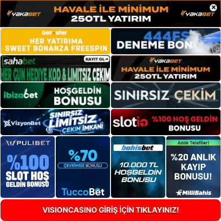
×
VISIONCASINO GİRİŞ İÇİN TIKLAYINIZ!