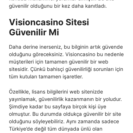
güvenilir olduğunu bir kez daha kanıtladı.
Visioncasino Sitesi
Güvenilir Mi
Daha derine inerseniz, bu bilginin artık güvende
olduğunu göreceksiniz. Visioncasino bu nedenle
müşterileri için tamamen güvenilir bir web
sitesidir. Çünkü bahisçi güvenilirliği sorunları için
tüm kutuları tamamen işaretler.
Özellikle, lisans bilgilerini web sitenizde
yayınlamak, güvenilirlik kazanmanın bir yoludur.
Şimdiye kadar bu sayfaya birçok kişi üye
olmuştur. Bu durumda oldukça güvenilir bir site
olduğunu söyleyebiliriz. Aynı zamanda sadece
Türkiye’de değil tüm dünyada ünlü olan