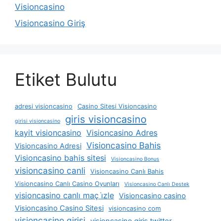
Visioncasino
Visioncasino Giriş
Etiket Bulutu
adresi visioncasino
Casino Sitesi Visioncasino
giris visioncasino
girisi visioncasino
kayit visioncasino
Visioncasino Adres
Visioncasino Bahis
Visioncasino Adresi
Visioncasino bahis sitesi
Visioncasino Bonus
visioncasino canli
Visioncasino Canlı Bahis
Visioncasino Canlı Casino Oyunları
Visioncasino Canlı Destek
visioncasino canlı maç i̇zle
Visioncasino casino
Visioncasino Casino Sitesi
visioncasino com
visioncasino girisi