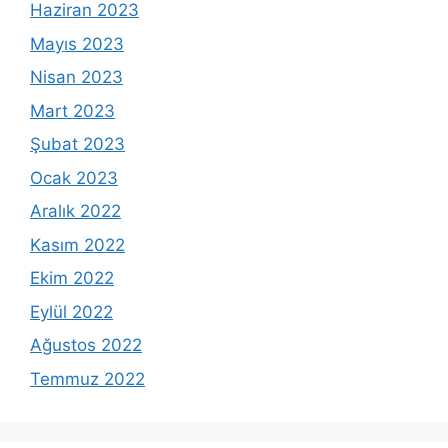
Haziran 2023
Mayıs 2023
Nisan 2023
Mart 2023
Şubat 2023
Ocak 2023
Aralık 2022
Kasım 2022
Ekim 2022
Eylül 2022
Ağustos 2022
Temmuz 2022