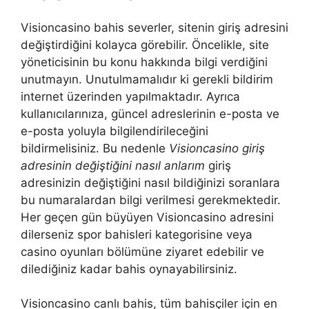
Visioncasino bahis severler, sitenin giriş adresini
değiştirdiğini kolayca görebilir. Öncelikle, site
yöneticisinin bu konu hakkında bilgi verdiğini
unutmayın. Unutulmamalıdır ki gerekli bildirim
internet üzerinden yapılmaktadır. Ayrıca
kullanıcılarınıza, güncel adreslerinin e-posta ve
e-posta yoluyla bilgilendirileceğini
bildirmelisiniz. Bu nedenle
Visioncasino giriş
adresinin değiştiğini nasıl anlarım
giriş
adresinizin değiştiğini nasıl bildiğinizi soranlara
bu numaralardan bilgi verilmesi gerekmektedir.
Her geçen gün büyüyen Visioncasino adresini
dilerseniz spor bahisleri kategorisine veya
casino oyunları bölümüne ziyaret edebilir ve
dilediğiniz kadar bahis oynayabilirsiniz.
Visioncasino canlı bahis, tüm bahisçiler için en