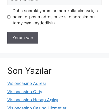
sitesi
Daha sonraki yorumlarımda kullanılması için
adım, e-posta adresim ve site adresim bu
tarayıcıya kaydedilsin.
Son Yazılar
Visioncasino Adresi
Visioncasino Giriş
Visioncasino Hesap Açılışı
Visioncasino Casino Hizmetleri