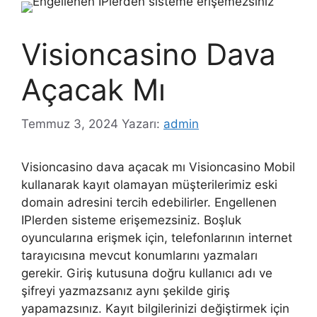
Visioncasino Dava
Açacak Mı
Temmuz 3, 2024
Yazarı:
admin
Visioncasino dava açacak mı Visioncasino Mobil
kullanarak kayıt olamayan müşterilerimiz eski
domain adresini tercih edebilirler. Engellenen
IPlerden sisteme erişemezsiniz. Boşluk
oyuncularına erişmek için, telefonlarının internet
tarayıcısına mevcut konumlarını yazmaları
gerekir. Giriş kutusuna doğru kullanıcı adı ve
şifreyi yazmazsanız aynı şekilde giriş
yapamazsınız. Kayıt bilgilerinizi değiştirmek için