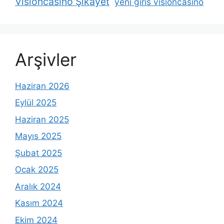
Visioncasino Şikayet
yeni giris visioncasino
Arşivler
Haziran 2026
Eylül 2025
Haziran 2025
Mayıs 2025
Şubat 2025
Ocak 2025
Aralık 2024
Kasım 2024
Ekim 2024