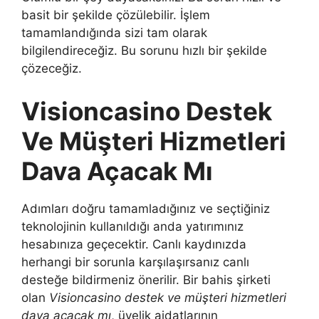
basit bir şekilde çözülebilir. İşlem
tamamlandığında sizi tam olarak
bilgilendireceğiz. Bu sorunu hızlı bir şekilde
çözeceğiz.
Visioncasino Destek
Ve Müşteri Hizmetleri
Dava Açacak Mı
Adımları doğru tamamladığınız ve seçtiğiniz
teknolojinin kullanıldığı anda yatırımınız
hesabınıza geçecektir. Canlı kaydınızda
herhangi bir sorunla karşılaşırsanız canlı
desteğe bildirmeniz önerilir. Bir bahis şirketi
olan
Visioncasino destek ve müşteri hizmetleri
dava açacak mı
, üyelik aidatlarının