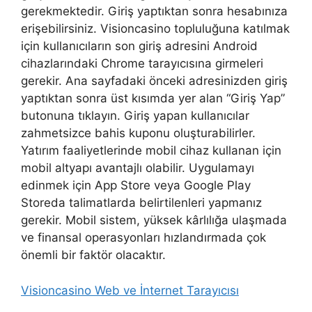
gerekmektedir. Giriş yaptıktan sonra hesabınıza
erişebilirsiniz. Visioncasino topluluğuna katılmak
için kullanıcıların son giriş adresini Android
cihazlarındaki Chrome tarayıcısına girmeleri
gerekir. Ana sayfadaki önceki adresinizden giriş
yaptıktan sonra üst kısımda yer alan “Giriş Yap”
butonuna tıklayın. Giriş yapan kullanıcılar
zahmetsizce bahis kuponu oluşturabilirler.
Yatırım faaliyetlerinde mobil cihaz kullanan için
mobil altyapı avantajlı olabilir. Uygulamayı
edinmek için App Store veya Google Play
Storeda talimatlarda belirtilenleri yapmanız
gerekir. Mobil sistem, yüksek kârlılığa ulaşmada
ve finansal operasyonları hızlandırmada çok
önemli bir faktör olacaktır.
Visioncasino Web ve İnternet Tarayıcısı