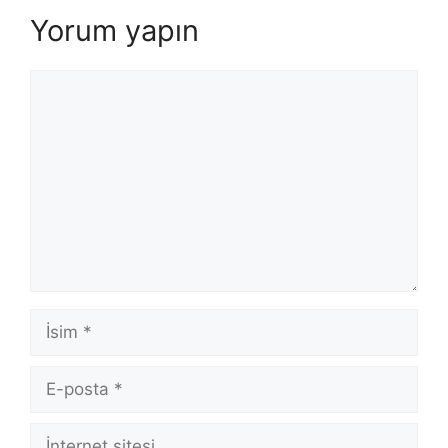
Yorum yapın
Yorum
İsim
E-
posta
İnternet