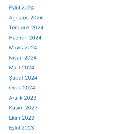
Eylül 2024
Ağustos 2024
Temmuz 2024
Haziran 2024
Mayıs 2024
Nisan 2024
Mart 2024
Şubat 2024
Ocak 2024
Aralık 2023
Kasım 2023
Ekim 2023
Eylül 2023