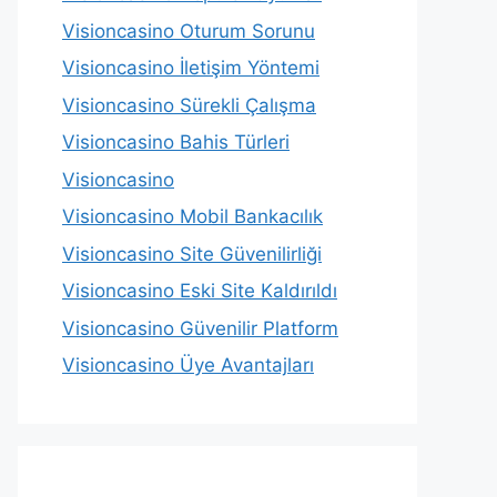
Visioncasino Oturum Sorunu
Visioncasino İletişim Yöntemi
Visioncasino Sürekli Çalışma
Visioncasino Bahis Türleri
Visioncasino
Visioncasino Mobil Bankacılık
Visioncasino Site Güvenilirliği
Visioncasino Eski Site Kaldırıldı
Visioncasino Güvenilir Platform
Visioncasino Üye Avantajları