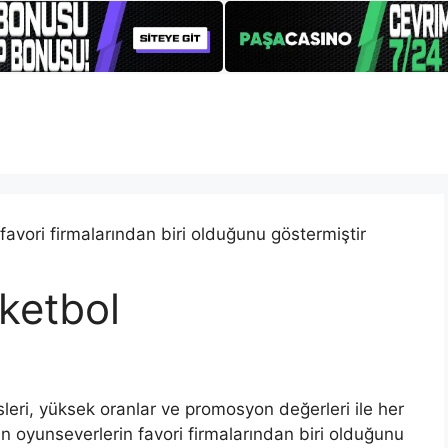
ketbol
leri, yüksek oranlar ve promosyon değerleri ile her
n oyunseverlerin favori firmalarından biri olduğunu