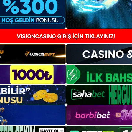
VISIONCASINO GİRİŞ İÇİN TIKLAYINIZ!