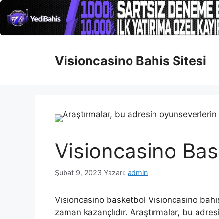
İçeriğe
atla
Visioncasino Bahis Sitesi
Visioncasino Bas
Şubat 9, 2023
Yazarı:
admin
Visioncasino basketbol Visioncasino bahis
zaman kazançlıdır. Araştırmalar, bu adresi