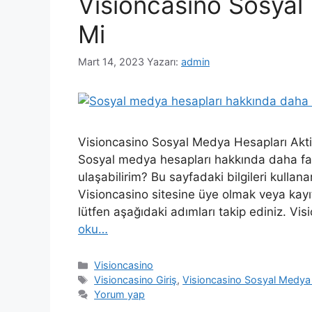
Visioncasino Sosyal
Mi
Mart 14, 2023
Yazarı:
admin
Visioncasino Sosyal Medya Hesapları Aktif
Sosyal medya hesapları hakkında daha fazl
ulaşabilirim? Bu sayfadaki bilgileri kullanar
Visioncasino sitesine üye olmak veya kayı
lütfen aşağıdaki adımları takip ediniz. Vis
oku…
Kategoriler
Visioncasino
Etiketler
Visioncasino Giriş
,
Visioncasino Sosyal Medya 
Yorum yap