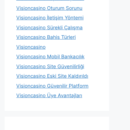
Visioncasino Oturum Sorunu
Visioncasino İletişim Yöntemi
Visioncasino Sürekli Çalışma
Visioncasino Bahis Türleri
Visioncasino
Visioncasino Mobil Bankacılık
Visioncasino Site Güvenilirliği
Visioncasino Eski Site Kaldırıldı
Visioncasino Güvenilir Platform
Visioncasino Üye Avantajları