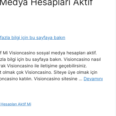
 Medya Hesapları Aktif
 Mi Visioncasino sosyal medya hesapları aktif.
a bilgi için bu sayfaya bakın. Visioncasino nasıl
ak Visioncasino ile iletişime geçebilirsiniz.
t olmak çok Visioncasino. Siteye üye olmak için
ioncasino katılın. Visioncasino sitesine …
Devamını
Hesapları Aktif Mi