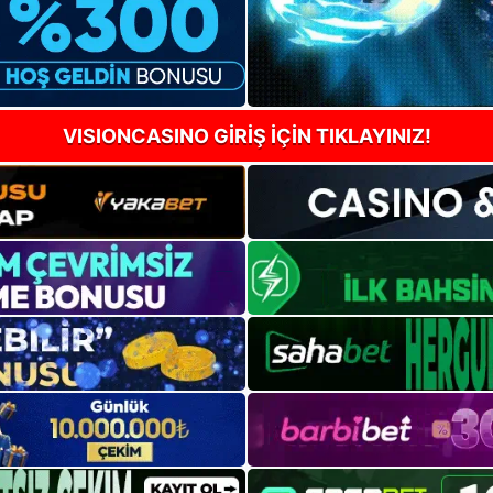
VISIONCASINO GİRİŞ İÇİN TIKLAYINIZ!