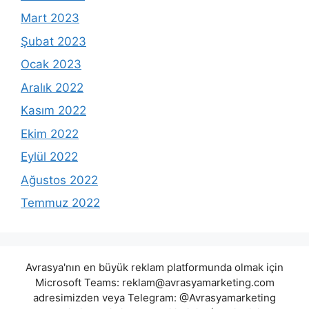
Mart 2023
Şubat 2023
Ocak 2023
Aralık 2022
Kasım 2022
Ekim 2022
Eylül 2022
Ağustos 2022
Temmuz 2022
Avrasya'nın en büyük reklam platformunda olmak için
Microsoft Teams:
reklam@avrasyamarketing.com
adresimizden veya Telegram: @Avrasyamarketing