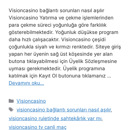
Visioncasino bağlantı sorunları nasıl aşılır
Visioncasino Yatırma ve çekme işlemlerinden
para çekme süreci yoğunluğa göre farklılık
gösterebilmektedir. Yoğunluk düşükse program
daha hızlı çalışacaktır. Visioncasino çeşidi
çoğunlukla siyah ve kırmızı renktedir. Siteye giriş
yapan her üyenin sağ üst köşesinde yer alan
butona tıklayabilmesi için Üyelik Sözleşmesine
uyması gerekmektedir. Üyelik programına
katılmak için Kayıt Ol butonuna tıklamanız …
Devamını oku…
Kategoriler
Visioncasino
Etiketler
visioncasino bağlantı sorunları nasıl aşılır
,
visioncasino ruletinde sahtekârlık var mı
,
visioncasino tv canli maç