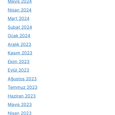
Mayıs 2024
Nisan 2024
Mart 2024
Şubat 2024
Ocak 2024
Aralık 2023
Kasım 2023
Ekim 2023
Eylül 2023
Ağustos 2023
Temmuz 2023
Haziran 2023
Mayıs 2023
Nisan 2023