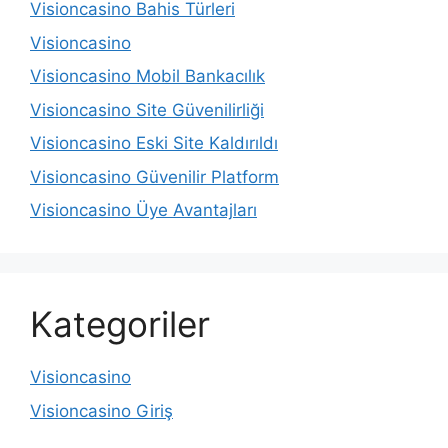
Visioncasino Bahis Türleri
Visioncasino
Visioncasino Mobil Bankacılık
Visioncasino Site Güvenilirliği
Visioncasino Eski Site Kaldırıldı
Visioncasino Güvenilir Platform
Visioncasino Üye Avantajları
Kategoriler
Visioncasino
Visioncasino Giriş