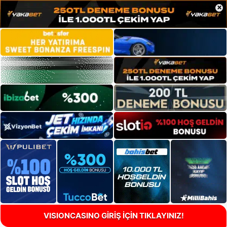
×
VISIONCASINO GİRİŞ İÇİN TIKLAYINIZ!