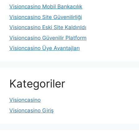
Visioncasino Mobil Bankacılık
Visioncasino Site Güvenilirliği
Visioncasino Eski Site Kaldırıldı
Visioncasino Güvenilir Platform
Visioncasino Üye Avantajları
Kategoriler
Visioncasino
Visioncasino Giriş