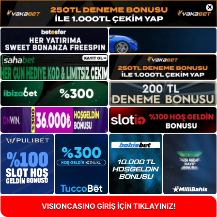
×
VISIONCASINO GİRİŞ İÇİN TIKLAYINIZ!