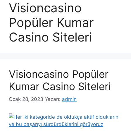
Visioncasino
Popüler Kumar
Casino Siteleri
Visioncasino Popüler
Kumar Casino Siteleri
Ocak 28, 2023
Yazarı:
admin