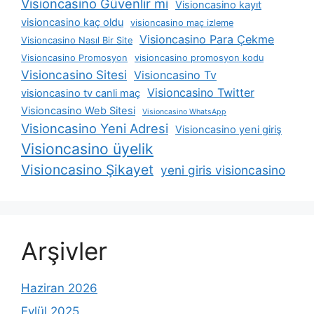
Visioncasino Güvenlir mi
Visioncasino kayıt
visioncasino kaç oldu
visioncasino maç izleme
Visioncasino Para Çekme
Visioncasino Nasıl Bir Site
Visioncasino Promosyon
visioncasino promosyon kodu
Visioncasino Sitesi
Visioncasino Tv
Visioncasino Twitter
visioncasino tv canli maç
Visioncasino Web Sitesi
Visioncasino WhatsApp
Visioncasino Yeni Adresi
Visioncasino yeni giriş
Visioncasino üyelik
Visioncasino Şikayet
yeni giris visioncasino
Arşivler
Haziran 2026
Eylül 2025