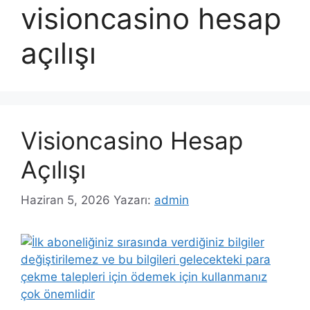
visioncasino hesap
açılışı
Visioncasino Hesap
Açılışı
Haziran 5, 2026
Yazarı:
admin