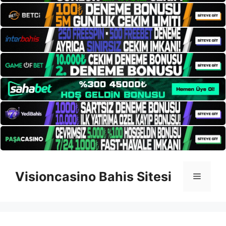
İçeriğe
atla
Visioncasino Bahis Sitesi
Menü