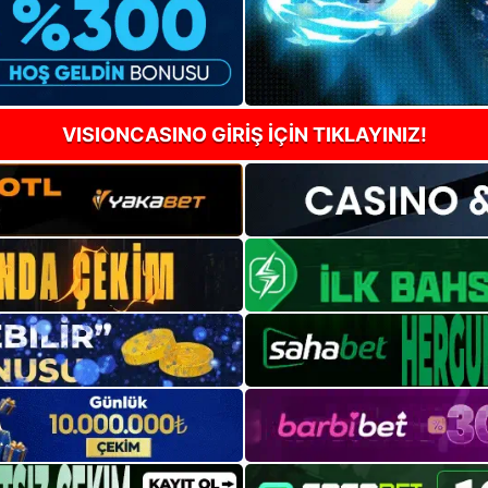
VISIONCASINO GİRİŞ İÇİN TIKLAYINIZ!