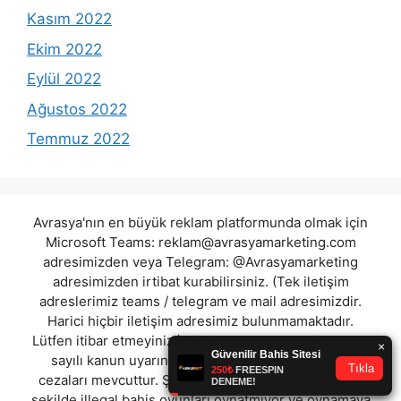
Kasım 2022
Ekim 2022
Eylül 2022
Ağustos 2022
Temmuz 2022
Avrasya'nın en büyük reklam platformunda olmak için
Microsoft Teams:
reklam@avrasyamarketing.com
adresimizden veya Telegram: @Avrasyamarketing
adresimizden irtibat kurabilirsiniz. (Tek iletişim
adreslerimiz teams / telegram ve mail adresimizdir.
Harici hiçbir iletişim adresimiz bulunmamaktadır.
Lütfen itibar etmeyiniz.) Türkiye yasalarına göre 7258
sayılı kanun uyarınca yasa dışı bahis oynamanın
cezaları mevcuttur. Şu an bulunduğunuz site hiç bir
şekilde illegal bahis oyunları oynatmıyor ve oynamaya