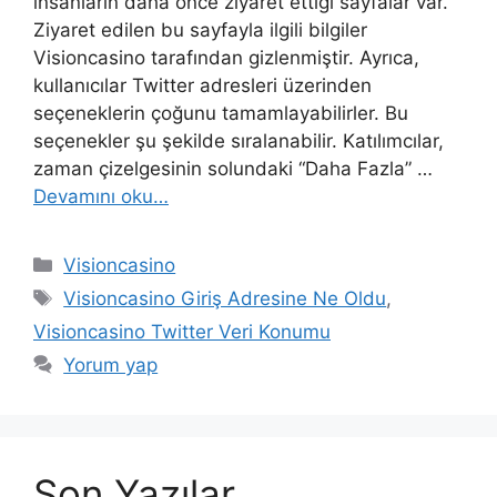
insanların daha önce ziyaret ettiği sayfalar var.
Ziyaret edilen bu sayfayla ilgili bilgiler
Visioncasino tarafından gizlenmiştir. Ayrıca,
kullanıcılar Twitter adresleri üzerinden
seçeneklerin çoğunu tamamlayabilirler. Bu
seçenekler şu şekilde sıralanabilir. Katılımcılar,
zaman çizelgesinin solundaki “Daha Fazla” …
Devamını oku…
Kategoriler
Visioncasino
Etiketler
Visioncasino Giriş Adresine Ne Oldu
,
Visioncasino Twitter Veri Konumu
Yorum yap
Son Yazılar