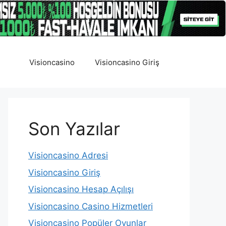
Visioncasino
Visioncasino Giriş
Son Yazılar
Visioncasino Adresi
Visioncasino Giriş
Visioncasino Hesap Açılışı
Visioncasino Casino Hizmetleri
Visioncasino Popüler Oyunlar