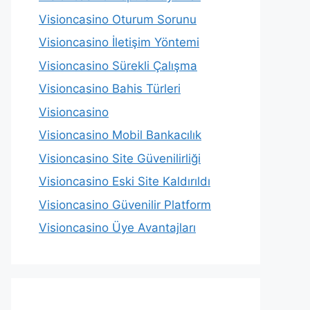
Visioncasino Oturum Sorunu
Visioncasino İletişim Yöntemi
Visioncasino Sürekli Çalışma
Visioncasino Bahis Türleri
Visioncasino
Visioncasino Mobil Bankacılık
Visioncasino Site Güvenilirliği
Visioncasino Eski Site Kaldırıldı
Visioncasino Güvenilir Platform
Visioncasino Üye Avantajları