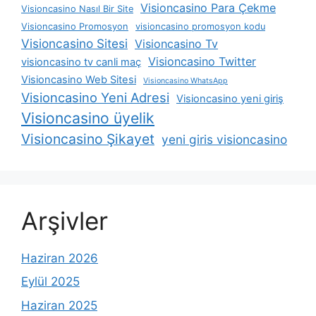
Visioncasino Para Çekme
Visioncasino Nasıl Bir Site
Visioncasino Promosyon
visioncasino promosyon kodu
Visioncasino Sitesi
Visioncasino Tv
Visioncasino Twitter
visioncasino tv canli maç
Visioncasino Web Sitesi
Visioncasino WhatsApp
Visioncasino Yeni Adresi
Visioncasino yeni giriş
Visioncasino üyelik
Visioncasino Şikayet
yeni giris visioncasino
Arşivler
Haziran 2026
Eylül 2025
Haziran 2025