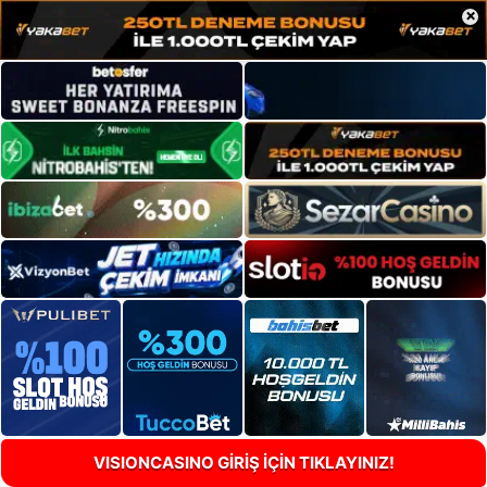
×
VISIONCASINO GİRİŞ İÇİN TIKLAYINIZ!