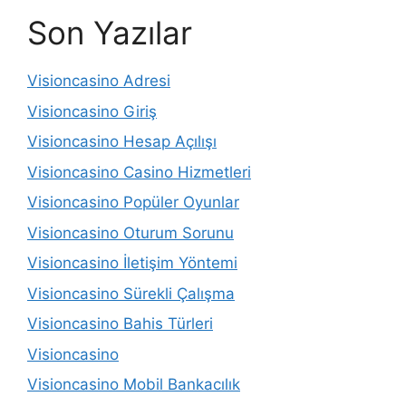
Son Yazılar
Visioncasino Adresi
Visioncasino Giriş
Visioncasino Hesap Açılışı
Visioncasino Casino Hizmetleri
Visioncasino Popüler Oyunlar
Visioncasino Oturum Sorunu
Visioncasino İletişim Yöntemi
Visioncasino Sürekli Çalışma
Visioncasino Bahis Türleri
Visioncasino
Visioncasino Mobil Bankacılık