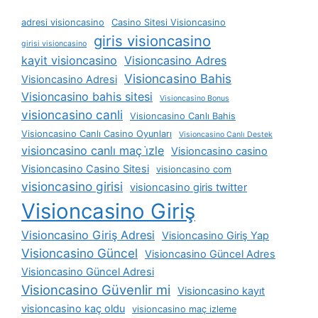
adresi visioncasino
Casino Sitesi Visioncasino
giris visioncasino
girisi visioncasino
kayit visioncasino
Visioncasino Adres
Visioncasino Bahis
Visioncasino Adresi
Visioncasino bahis sitesi
Visioncasino Bonus
visioncasino canli
Visioncasino Canlı Bahis
Visioncasino Canlı Casino Oyunları
Visioncasino Canlı Destek
visioncasino canlı maç i̇zle
Visioncasino casino
Visioncasino Casino Sitesi
visioncasino com
visioncasino girisi
visioncasino giris twitter
Visioncasino Giriş
Visioncasino Giriş Adresi
Visioncasino Giriş Yap
Visioncasino Güncel
Visioncasino Güncel Adres
Visioncasino Güncel Adresi
Visioncasino Güvenlir mi
Visioncasino kayıt
visioncasino kaç oldu
visioncasino maç izleme