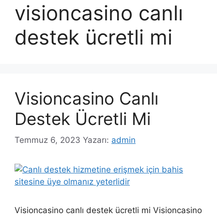
visioncasino canlı
destek ücretli mi
Visioncasino Canlı
Destek Ücretli Mi
Temmuz 6, 2023
Yazarı:
admin
Visioncasino canlı destek ücretli mi Visioncasino