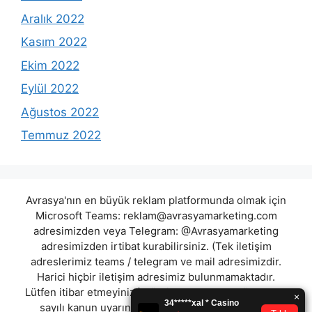
Aralık 2022
Kasım 2022
Ekim 2022
Eylül 2022
Ağustos 2022
Temmuz 2022
Avrasya'nın en büyük reklam platformunda olmak için
Microsoft Teams:
reklam@avrasyamarketing.com
adresimizden veya Telegram: @Avrasyamarketing
adresimizden irtibat kurabilirsiniz. (Tek iletişim
adreslerimiz teams / telegram ve mail adresimizdir.
Harici hiçbir iletişim adresimiz bulunmamaktadır.
Lütfen itibar etmeyiniz.) Türkiye yasalarına göre 7258
sayılı kanun uyarınca yasa dışı bahis oynamanın