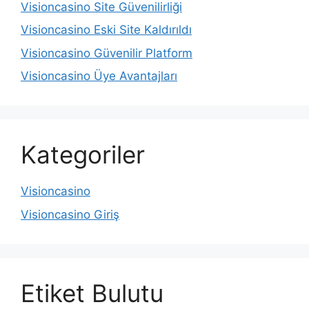
Visioncasino Site Güvenilirliği
Visioncasino Eski Site Kaldırıldı
Visioncasino Güvenilir Platform
Visioncasino Üye Avantajları
Kategoriler
Visioncasino
Visioncasino Giriş
Etiket Bulutu