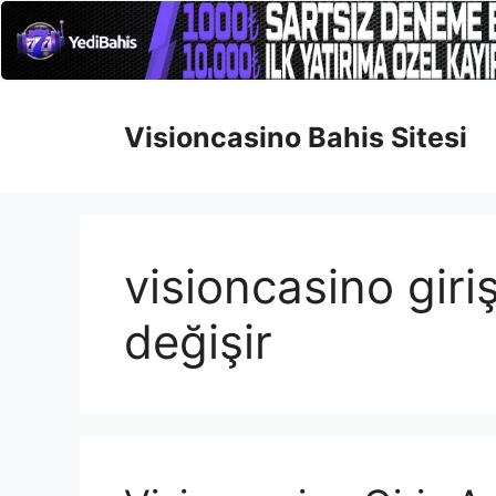
İçeriğe
atla
Visioncasino Bahis Sitesi
visioncasino gir
değişir