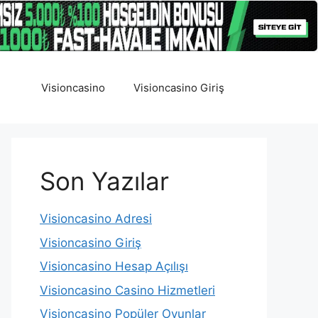
Visioncasino
Visioncasino Giriş
Son Yazılar
Visioncasino Adresi
Visioncasino Giriş
Visioncasino Hesap Açılışı
Visioncasino Casino Hizmetleri
Visioncasino Popüler Oyunlar