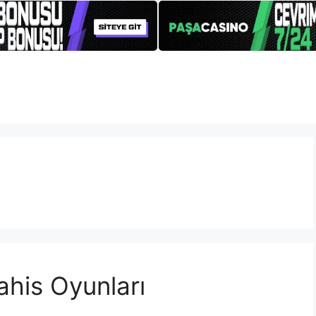
ahis Oyunları