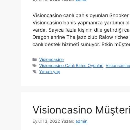
Visioncasino canlı bahis oyunları Snooker i
Visioncasino bahis yapmanıza yardımcı olaca
vardır. Sayıca fazla kişinin dile getirdiği 
Dragon shrine The jazz club Raiow riches 
canlı destek hizmeti sunuyor. Etkin müşte
Kategoriler
Visioncasino
Etiketler
Visioncasino Canlı Bahis Oyunları
,
Visioncasino
Yorum yap
Visioncasino Müşter
Eylül 13, 2022
Yazarı:
admin