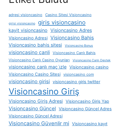
adresi visioncasino
Casino Sitesi Visioncasino
giris visioncasino
girisi visioncasino
kayit visioncasino
Visioncasino Adres
Visioncasino Bahis
Visioncasino Adresi
Visioncasino bahis sitesi
Visioncasino Bonus
visioncasino canli
Visioncasino Canlı Bahis
Visioncasino Canlı Casino Oyunları
Visioncasino Canlı Destek
visioncasino canlı maç i̇zle
Visioncasino casino
Visioncasino Casino Sitesi
visioncasino com
visioncasino girisi
visioncasino giris twitter
Visioncasino Giriş
Visioncasino Giriş Adresi
Visioncasino Giriş Yap
Visioncasino Güncel
Visioncasino Güncel Adres
Visioncasino Güncel Adresi
Visioncasino Güvenlir mi
Visioncasino kayıt