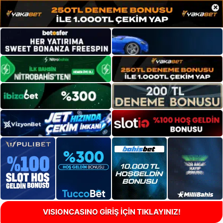
×
VISIONCASINO GİRİŞ İÇİN TIKLAYINIZ!