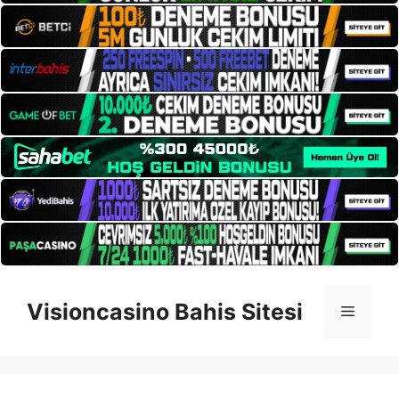
İçeriğe
atla
Visioncasino Bahis Sitesi
Menü