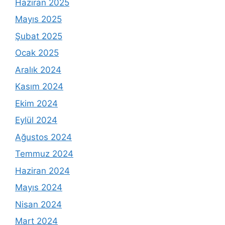
Haziran 2025
Mayıs 2025
Şubat 2025
Ocak 2025
Aralık 2024
Kasım 2024
Ekim 2024
Eylül 2024
Ağustos 2024
Temmuz 2024
Haziran 2024
Mayıs 2024
Nisan 2024
Mart 2024