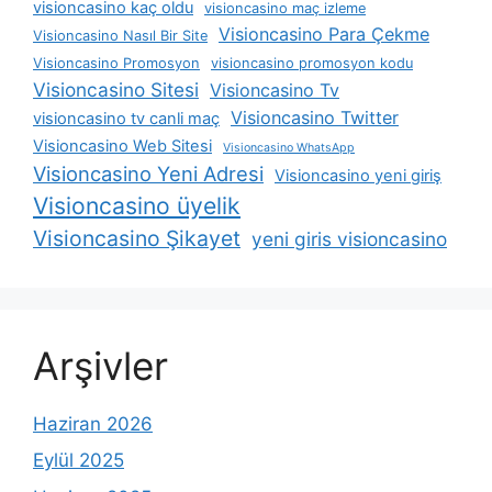
visioncasino kaç oldu
visioncasino maç izleme
Visioncasino Para Çekme
Visioncasino Nasıl Bir Site
Visioncasino Promosyon
visioncasino promosyon kodu
Visioncasino Sitesi
Visioncasino Tv
Visioncasino Twitter
visioncasino tv canli maç
Visioncasino Web Sitesi
Visioncasino WhatsApp
Visioncasino Yeni Adresi
Visioncasino yeni giriş
Visioncasino üyelik
Visioncasino Şikayet
yeni giris visioncasino
Arşivler
Haziran 2026
Eylül 2025