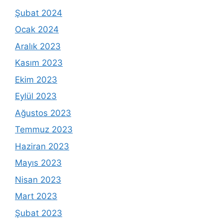
Şubat 2024
Ocak 2024
Aralık 2023
Kasım 2023
Ekim 2023
Eylül 2023
Ağustos 2023
Temmuz 2023
Haziran 2023
Mayıs 2023
Nisan 2023
Mart 2023
Şubat 2023