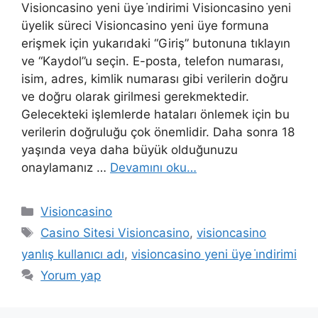
Visioncasino yeni üye i̇ndirimi Visioncasino yeni
üyelik süreci Visioncasino yeni üye formuna
erişmek için yukarıdaki “Giriş” butonuna tıklayın
ve “Kaydol”u seçin. E-posta, telefon numarası,
isim, adres, kimlik numarası gibi verilerin doğru
ve doğru olarak girilmesi gerekmektedir.
Gelecekteki işlemlerde hataları önlemek için bu
verilerin doğruluğu çok önemlidir. Daha sonra 18
yaşında veya daha büyük olduğunuzu
onaylamanız …
Devamını oku…
Kategoriler
Visioncasino
Etiketler
Casino Sitesi Visioncasino
,
visioncasino
yanlış kullanıcı adı
,
visioncasino yeni üye i̇ndirimi
Yorum yap