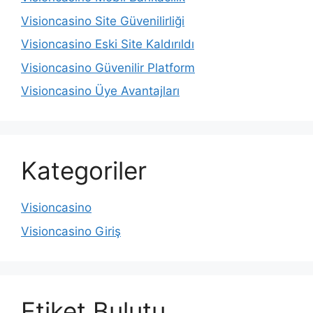
Visioncasino Site Güvenilirliği
Visioncasino Eski Site Kaldırıldı
Visioncasino Güvenilir Platform
Visioncasino Üye Avantajları
Kategoriler
Visioncasino
Visioncasino Giriş
Etiket Bulutu