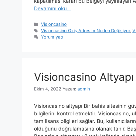
kapatılması kararı bu belgeyi yayınlayan 
Devamını oku…
Kategoriler
Visioncasino
Etiketler
Visioncasino Giriş Adresim Neden Değişiyor
,
V
Yorum yap
Visioncasino Altyapı
Ekim 4, 2022
Yazarı:
admin
Visioncasino altyapı Bir bahis sitesinin g
bilgilerini kontrol etmektir. Visioncasino, u
tam lisans bilgileri sağlar. Bu, kullanıcıları
olduğunu doğrulamasına olanak tanır. Başka