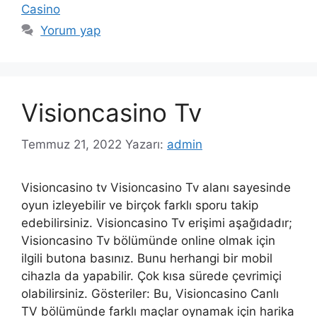
Casino
Yorum yap
Visioncasino Tv
Temmuz 21, 2022
Yazarı:
admin
Visioncasino tv Visioncasino Tv alanı sayesinde
oyun izleyebilir ve birçok farklı sporu takip
edebilirsiniz. Visioncasino Tv erişimi aşağıdadır;
Visioncasino Tv bölümünde online olmak için
ilgili butona basınız. Bunu herhangi bir mobil
cihazla da yapabilir. Çok kısa sürede çevrimiçi
olabilirsiniz. Gösteriler: Bu, Visioncasino Canlı
TV bölümünde farklı maçlar oynamak için harika