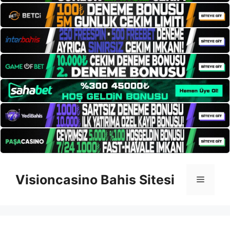
İçeriğe
atla
Visioncasino Bahis Sitesi
Menü