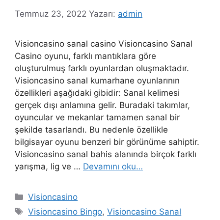
Temmuz 23, 2022
Yazarı:
admin
Visioncasino sanal casino Visioncasino Sanal
Casino oyunu, farklı mantıklara göre
oluşturulmuş farklı oyunlardan oluşmaktadır.
Visioncasino sanal kumarhane oyunlarının
özellikleri aşağıdaki gibidir: Sanal kelimesi
gerçek dışı anlamına gelir. Buradaki takımlar,
oyuncular ve mekanlar tamamen sanal bir
şekilde tasarlandı. Bu nedenle özellikle
bilgisayar oyunu benzeri bir görünüme sahiptir.
Visioncasino sanal bahis alanında birçok farklı
yarışma, lig ve …
Devamını oku…
Kategoriler
Visioncasino
Etiketler
Visioncasino Bingo
,
Visioncasino Sanal