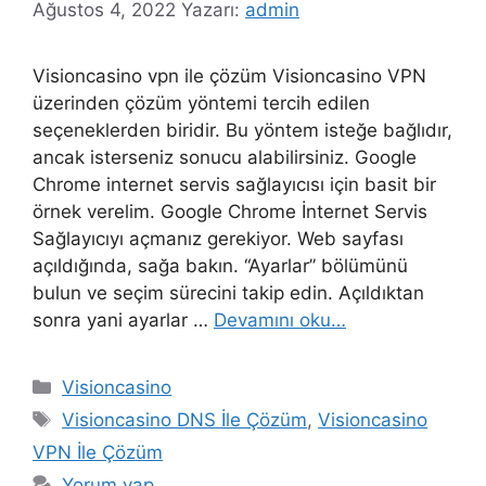
Ağustos 4, 2022
Yazarı:
admin
Visioncasino vpn ile çözüm Visioncasino VPN
üzerinden çözüm yöntemi tercih edilen
seçeneklerden biridir. Bu yöntem isteğe bağlıdır,
ancak isterseniz sonucu alabilirsiniz. Google
Chrome internet servis sağlayıcısı için basit bir
örnek verelim. Google Chrome İnternet Servis
Sağlayıcıyı açmanız gerekiyor. Web sayfası
açıldığında, sağa bakın. “Ayarlar” bölümünü
bulun ve seçim sürecini takip edin. Açıldıktan
sonra yani ayarlar …
Devamını oku…
Kategoriler
Visioncasino
Etiketler
Visioncasino DNS İle Çözüm
,
Visioncasino
VPN İle Çözüm
Yorum yap