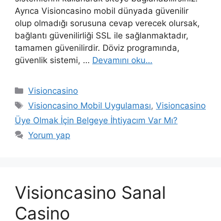
Ayrıca Visioncasino mobil dünyada güvenilir
olup olmadığı sorusuna cevap verecek olursak,
bağlantı güvenilirliği SSL ile sağlanmaktadır,
tamamen güvenilirdir. Döviz programında,
güvenlik sistemi, …
Devamını oku…
Kategoriler
Visioncasino
Etiketler
Visioncasino Mobil Uygulaması
,
Visioncasino
Üye Olmak İçin Belgeye İhtiyacım Var Mı?
Yorum yap
Visioncasino Sanal
Casino