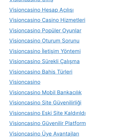
Visioncasino Hesap Açılışı
Visioncasino Casino Hizmetleri
Visioncasino Popüler Oyunlar
Visioncasino Oturum Sorunu
Visioncasino İletişim Yöntemi
Visioncasino Sürekli Çalışma
Visioncasino Bahis Türleri
Visioncasino
Visioncasino Mobil Bankacılık
Visioncasino Site Güvenilirliği
Visioncasino Eski Site Kaldırıldı
Visioncasino Güvenilir Platform
Visioncasino Üye Avantajları