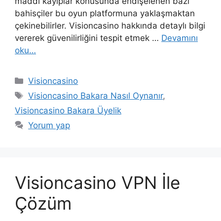
maddi kayıplar konusunda endişelenen bazı
bahisçiler bu oyun platformuna yaklaşmaktan
çekinebilirler. Visioncasino hakkında detaylı bilgi
vererek güvenilirliğini tespit etmek …
Devamını
oku…
Kategoriler
Visioncasino
Etiketler
Visioncasino Bakara Nasıl Oynanır
,
Visioncasino Bakara Üyelik
Yorum yap
Visioncasino VPN İle
Çözüm