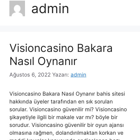
admin
Visioncasino Bakara
Nasıl Oynanır
Ağustos 6, 2022
Yazarı:
admin
Visioncasino Bakara Nasıl Oynanır bahis sitesi
hakkında üyeler tarafından en sık sorulan
sorular. Visioncasino güvenilir mi? Visioncasino
şikayetiyle ilgili bir makale var mı? böyle bir
sorudur. Visioncasino güvenilir bir oyun ajansı
olmasına rağmen, dolandırılmaktan korkan ve