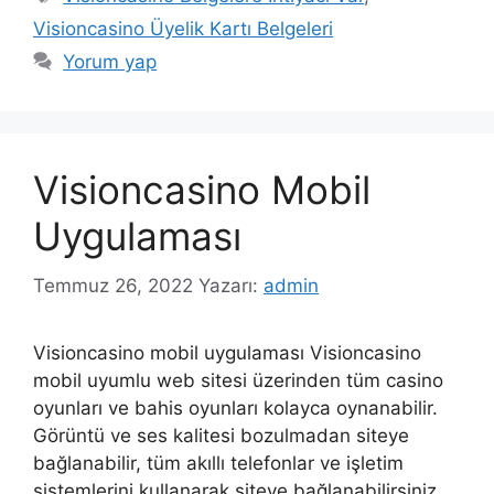
Visioncasino Üyelik Kartı Belgeleri
Yorum yap
Visioncasino Mobil
Uygulaması
Temmuz 26, 2022
Yazarı:
admin
Visioncasino mobil uygulaması Visioncasino
mobil uyumlu web sitesi üzerinden tüm casino
oyunları ve bahis oyunları kolayca oynanabilir.
Görüntü ve ses kalitesi bozulmadan siteye
bağlanabilir, tüm akıllı telefonlar ve işletim
sistemlerini kullanarak siteye bağlanabilirsiniz.